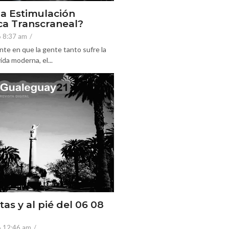
la Estimulación
a Transcraneal?
6 8:37 am
/
nte en que la gente tanto sufre la
ida moderna, el...
tas y al pié del 06 08
6 12:46 am
/