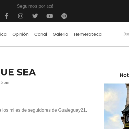
Seguimos por acá
tica
Opinión
Canal
Galería
Hemeroteca
UE SEA
Not
45 pm
a los miles de seguidores de Gualeguay21.