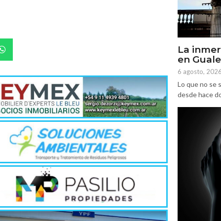
La inmer
en Gual
6 agosto, 202
Lo que no se s
desde hace dos