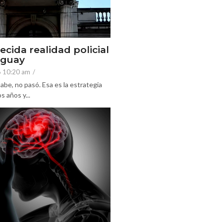
ecida realidad policial
eguay
6 10:20 am
/
abe, no pasó. Esa es la estrategia
 años y...