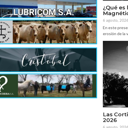
¿Qué es 
Magnétic
6 agosto, 202
En este prese
erosión de la v
Las Corti
2026
6 agosto, 202