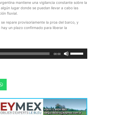
Argentina mantiene una vigilancia constante sobre la
Quirós, la In
en algún lugar donde se puedan llevar a cabo las
ón fluvial.
se repare provisoriamente la proa del barco, y
hay un plazo confirmado para liberar la
Utiliza
00:00
las
teclas
de
flecha
arriba/abajo
para
aumentar
o
disminuir
el
volumen.