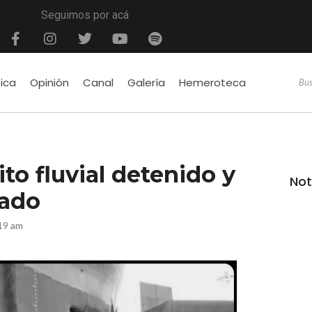
Seguimos por acá
tica
Opinión
Canal
Galería
Hemeroteca
to fluvial detenido y
Not
tado
19 am