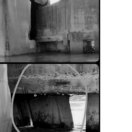
La inmer
en Gual
6 agosto, 202
Lo que no se s
desde hace dos