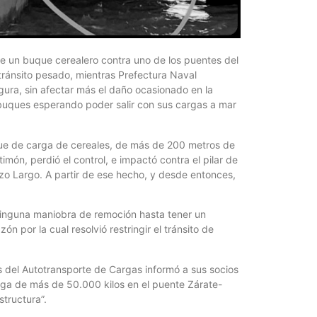
¿Qué es 
Magnétic
6 agosto, 202
En este prese
de un buque cerealero contra uno de los puentes del
erosión de la v
tránsito pesado, mientras Prefectura Naval
ura, sin afectar más el daño ocasionado en la
n buques esperando poder salir con sus cargas a mar
uque de carga de cereales, de más de 200 metros de
món, perdió el control, e impactó contra el pilar de
zo Largo. A partir de ese hecho, y desde entonces,
 ninguna maniobra de remoción hasta tener un
n por la cual resolvió restringir el tránsito de
Las Corti
s del Autotransporte de Cargas informó a sus socios
2026
arga de más de 50.000 kilos en el puente Zárate-
6 agosto, 202
tructura”.
•El Niño 1. En