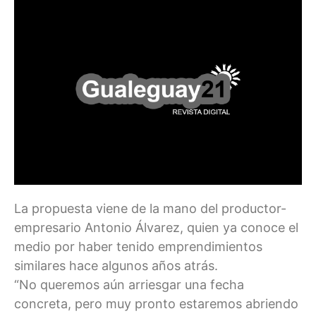
La propuesta viene de la mano del productor-
empresario Antonio Álvarez, quien ya conoce el
medio por haber tenido emprendimientos
similares hace algunos años atrás.
“No queremos aún arriesgar una fecha
concreta, pero muy pronto estaremos abriendo