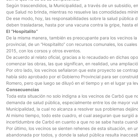
Según trascendidos, la Municipalidad, a través de un subsidio, en
que Salud no brinda, mientras no resuelve las comodidades mínim
De ese modo, hoy, las responsabilidades sobre la salud pública 
deben trasladarse, hasta por una vacuna contra la gripe, hasta e
El “Hospitalito”
De la misma manera, también es preocupante para los vecinos la ir
provincial, de un “Hospitalito” con recursos comunales, los cuale
2015, con los corsos y otros eventos.
De acuerdo al relato oficial, gracias a lo recaudado en dichas op
comenzar las obras, las que significan, en realidad, una ampliaci
Por otro lado, los vecinos señalaron que este proyecto se contr
había sido aprobado por el Gobierno Provincial para ser construi
Romero, pero que luego se diluyó en el tiempo y en el lugar ya le
Consecuencias
Toda esta situación no solo indigna a los vecinos de Carbó que no
demanda de salud pública, especialmente entre los de mayor vulne
Municipalidad, la cual no alcanza a resolver sus problemas dejánd
Al mismo tiempo, todo este cuadro, el cual aseguran que surgió a p
incertidumbre de Carbó en cuanto a que no se sabe hasta cuando 
Por último, los vecinos se sienten rehenes de esta situación, en u
abandonada por todos, y donde la salud pública resulta inaccesi