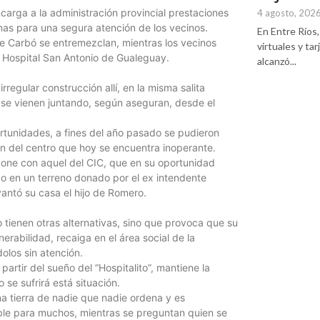
carga a la administración provincial prestaciones
4 agosto, 202
as para una segura atención de los vecinos.
En Entre Ríos, 
de Carbó se entremezclan, mientras los vecinos
virtuales y ta
l Hospital San Antonio de Gualeguay.
alcanzó...
regular construcción allí, en la misma salita
s se vienen juntando, según aseguran, desde el
ortunidades, a fines del año pasado se pudieron
ón del centro que hoy se encuentra inoperante.
apone con aquel del CIC, que en su oportunidad
do en un terreno donado por el ex intendente
vantó su casa el hijo de Romero.
 tienen otras alternativas, sino que provoca que su
rabilidad, recaiga en el área social de la
olos sin atención.
artir del sueño del “Hospitalito”, mantiene la
se sufrirá está situación.
na tierra de nadie que nadie ordena y es
ble para muchos, mientras se preguntan quien se