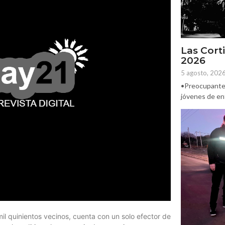
Las Corti
2026
5 agosto, 202
•Preocupante. 
jóvenes de ent
il quinientos vecinos, cuenta con un solo efector de