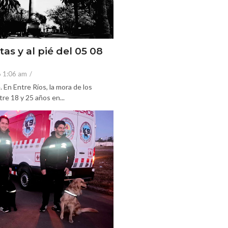
tas y al pié del 05 08
6 1:06 am
/
En Entre Ríos, la mora de los
re 18 y 25 años en...