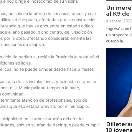
ue hoy dirige el nosocomio de su vecina
Un mere
al K9 d
es, no solo en la oferta de servicios, pocos y solo
ilicias del espacio, afectadas por la construcción
4 agosto, 202
ambulancia que hay se encuentra en estado crítico.
Ingresó anoch
de el año pasado, dicho centro, de jurisdicción
un proyecto d
ios por la obra, afectando considerablemente las
cuerpo la...
 cuestiones de asepsia.
icio de pediatría, recién la Provincia lo restauró el
ciones edilicias.
o, el cual no se puede brindar desde hace 6 meses
 sanitaria de las instalaciones, y coincide en que no
one, ni la Municipalidad tampoco lo hace,
sa comunidad.
ntermitente atención de profesionales, solo de
inos que eso estaba previsto por el municipio.
nicipalidad en la administración del efector
Billetera
ilidades, solo en su afán de decir que puede cumplir
10 jóven