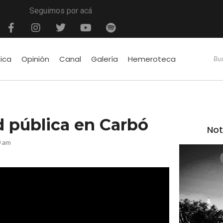
Seguimos por acá
tica
Opinión
Canal
Galería
Hemeroteca
d pública en Carbó
Not
0 am