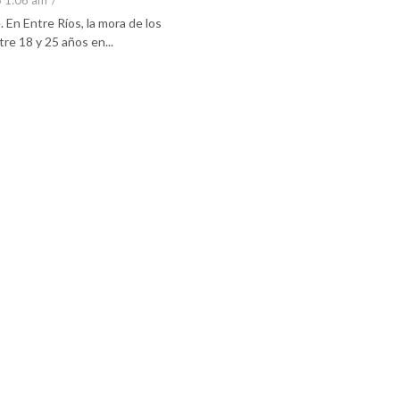
6 1:06 am
/
En Entre Ríos, la mora de los
re 18 y 25 años en...