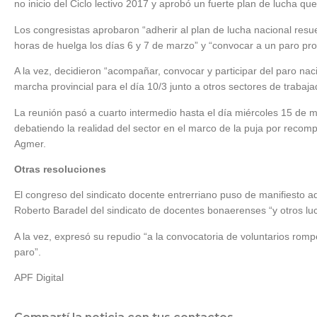
no inicio del Ciclo lectivo 2017 y aprobó un fuerte plan de lucha que
Los congresistas aprobaron “adherir al plan de lucha nacional resu
horas de huelga los días 6 y 7 de marzo” y “convocar a un paro prov
A la vez, decidieron “acompañar, convocar y participar del paro na
marcha provincial para el día 10/3 junto a otros sectores de trabaja
La reunión pasó a cuarto intermedio hasta el día miércoles 15 de 
debatiendo la realidad del sector en el marco de la puja por recomp
Agmer.
Otras resoluciones
El congreso del sindicato docente entrerriano puso de manifiesto ad
Roberto Baradel del sindicato de docentes bonaerenses “y otros lu
A la vez, expresó su repudio “a la convocatoria de voluntarios romp
paro”.
APF Digital