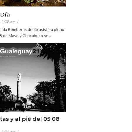
 Día
6 1:08 am
/
ada Bomberos debió asistir a pleno
25 de Mayo y Chacabuco se...
tas y al pié del 05 08