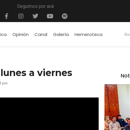
Seguimos por acá
tica
Opinión
Canal
Galería
Hemeroteca
lunes a viernes
Not
3 pm