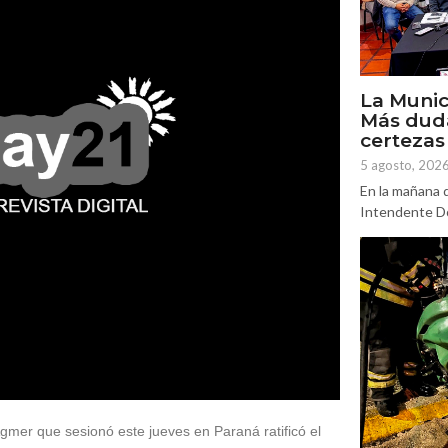
La Munic
Más dud
certezas
5 agosto, 202
En la mañana d
Intendente Do
gmer que sesionó este jueves en Paraná ratificó el