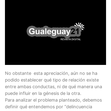
No obstante esta apreciación, aún no se ha
podido establecer qué tipo de relación existe
entre ambas conductas, ni de qué manera una
puede influir en la génesis de la otra.
Para analizar el problema planteado, debemos
definir qué entendemos por “delincuencia