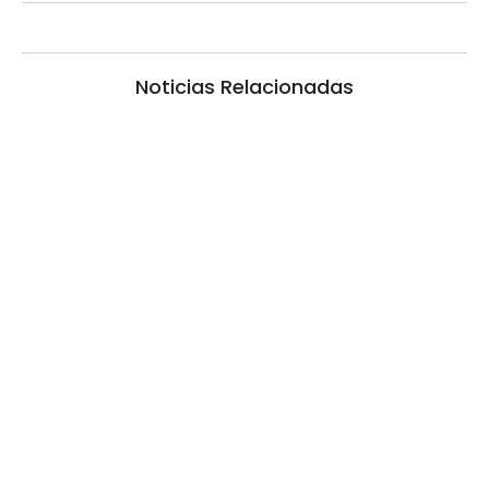
Noticias Relacionadas
La inmerecida realidad policial en