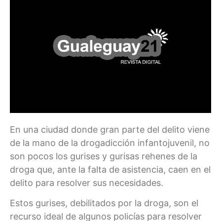
En una ciudad donde gran parte del delito viene
de la mano de la drogadicción infantojuvenil, no
son pocos los gurises y gurisas rehenes de la
droga que, ante la falta de asistencia, caen en el
delito para resolver sus necesidades.
Estos gurises, debilitados por la droga, son el
recurso ideal de algunos policías para resolver