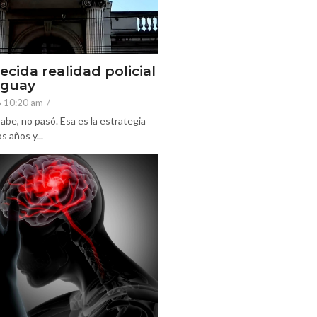
ecida realidad policial
eguay
6 10:20 am
/
abe, no pasó. Esa es la estrategia
 años y...