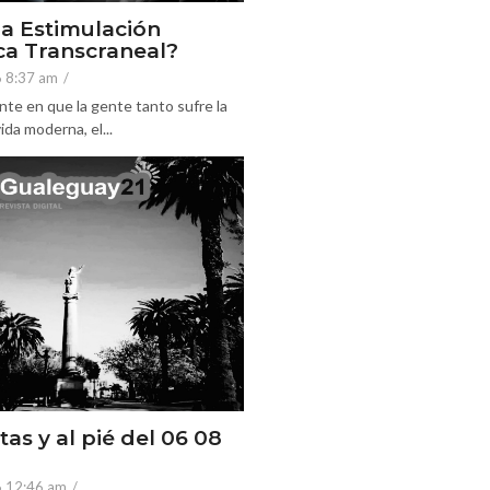
la Estimulación
a Transcraneal?
6 8:37 am
/
nte en que la gente tanto sufre la
ida moderna, el...
tas y al pié del 06 08
6 12:46 am
/