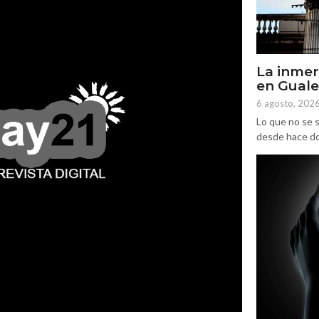
La inmer
en Gual
6 agosto, 202
Lo que no se s
desde hace dos