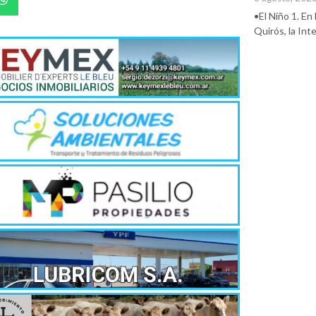
•El Niño 1. En
Quirós, la In