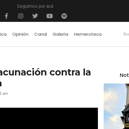
Seguimos por acá
tica
Opinión
Canal
Galería
Hemeroteca
acunación contra la
Not
a
1 am