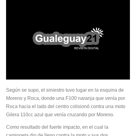
Según se supo, el siniestro tuvo lugar en la esquina de
Moreno y Roca, donde una F100 naranja que venía por
Roca hacia el lado del centro colisionó contra una moto
Gilera 110cc azul que venía cruzando por Moreno.
Como resultado del fuerte impacto, en el cual la
camioneta dio de lleno contra la moto y sus dos