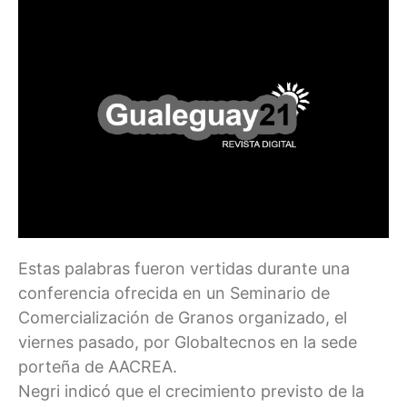
Estas palabras fueron vertidas durante una
conferencia ofrecida en un Seminario de
Comercialización de Granos organizado, el
viernes pasado, por Globaltecnos en la sede
porteña de AACREA.
Negri indicó que el crecimiento previsto de la