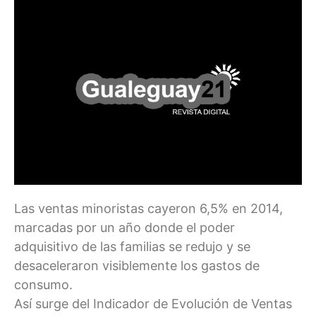
Las ventas minoristas cayeron 6,5% en 2014,
marcadas por un año donde el poder
adquisitivo de las familias se redujo y se
desaceleraron visiblemente los gastos de
consumo.
Así surge del Indicador de Evolución de Ventas