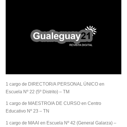
1 cargo de DIRECTOR/A PERSONAL ÚNICO en
Escuela Nº 22 (5º Distrito) – TM
1 cargo de MAESTRO/A DE CURSO en Centro
Educativo Nº 23 – TN
1 cargo de MAAI en Escuela Nº 42 (General Galarza) –