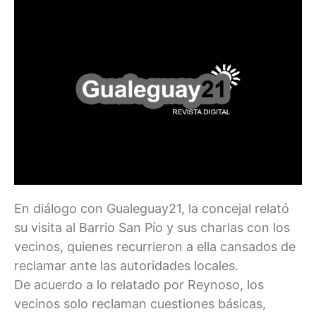
En diálogo con Gualeguay21, la concejal relató
su visita al Barrio San Pío y sus charlas con los
vecinos, quienes recurrieron a ella cansados de
reclamar ante las autoridades locales.
De acuerdo a lo relatado por Reynoso, los
vecinos solo reclaman cuestiones básicas,