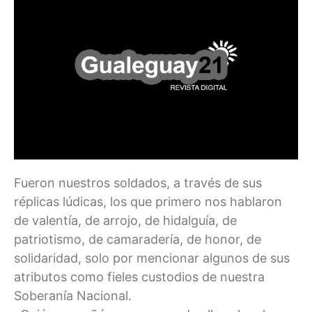
Fueron nuestros soldados, a través de sus
réplicas lúdicas, los que primero nos hablaron
de valentía, de arrojo, de hidalguía, de
patriotismo, de camaradería, de honor, de
solidaridad, solo por mencionar algunos de sus
atributos como fieles custodios de nuestra
Soberanía Nacional.