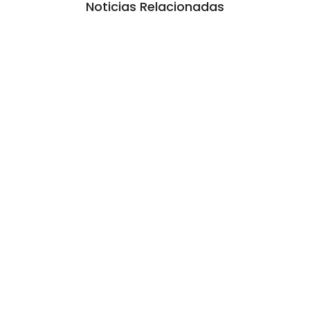
Noticias Relacionadas
La inmerecida realidad policial en
Gualeguay
6 agosto, 2026 10:20 am
/
Lo que no se sabe, no pasó. Esa es la estrategia desde hace dos