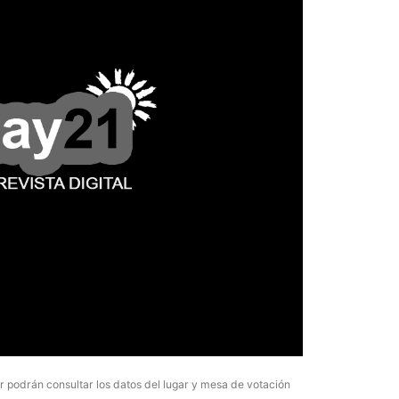
La inmer
en Gual
6 agosto, 202
Lo que no se s
desde hace dos
ar podrán consultar los datos del lugar y mesa de votación