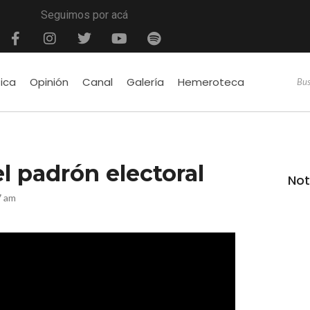
Seguimos por acá
tica
Opinión
Canal
Galería
Hemeroteca
l padrón electoral
Not
7 am