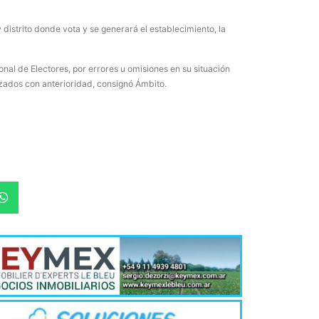
¿Qué es 
Magnétic
 distrito donde vota y se generará el establecimiento, la
6 agosto, 202
En este prese
ional de Electores, por errores u omisiones en su situación
erosión de la v
lizados con anterioridad, consignó Ámbito.
Las Corti
2026
6 agosto, 202
•El Niño 1. En