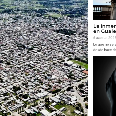
La inmer
en Gual
6 agosto, 202
Lo que no se s
desde hace dos