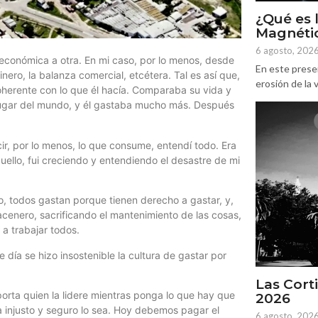
¿Qué es 
Magnétic
6 agosto, 202
 económica a otra. En mi caso, por lo menos, desde
En este prese
inero, la balanza comercial, etcétera. Tal es así que,
erosión de la v
coherente con lo que él hacía. Comparaba su vida y
 lugar del mundo, y él gastaba mucho más. Después
, por lo menos, lo que consume, entendí todo. Era
uello, fui creciendo y entendiendo el desastre de mi
o, todos gastan porque tienen derecho a gastar, y,
macenero, sacrificando el mantenimiento de las cosas,
 a trabajar todos.
e día se hizo insostenible la cultura de gastar por
Las Corti
porta quien la lidere mientras ponga lo que hay que
2026
a injusto y seguro lo sea. Hoy debemos pagar el
6 agosto, 202