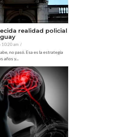
ecida realidad policial
eguay
6 10:20 am
/
abe, no pasó. Esa es la estrategia
 años y...