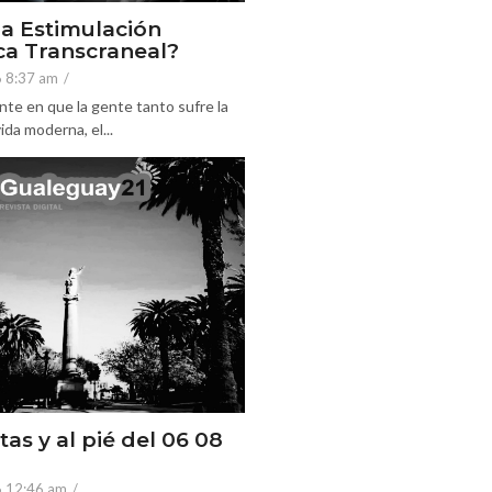
la Estimulación
a Transcraneal?
6 8:37 am
/
nte en que la gente tanto sufre la
ida moderna, el...
tas y al pié del 06 08
6 12:46 am
/