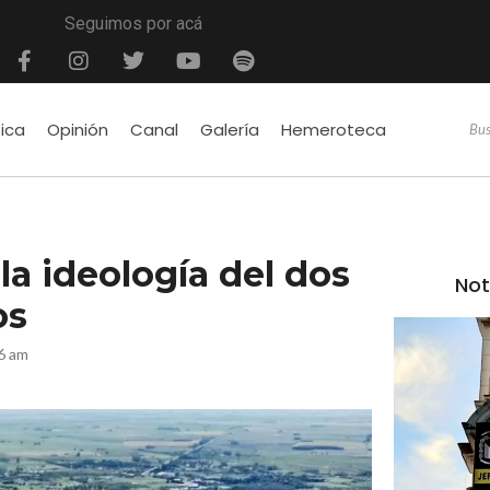
Seguimos por acá
tica
Opinión
Canal
Galería
Hemeroteca
 la ideología del dos
Not
os
26 am