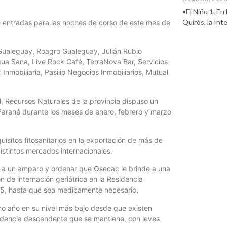
•El Niño 1. En
Quirós, la In
de entradas para las noches de corso de este mes de
 Gualeguay, Roagro Gualeguay, Julián Rubio
Agua Sana, Live Rock Café, TerraNova Bar, Servicios
nmobiliaria, Pasilio Negocios Inmobiliarios, Mutual
l, Recursos Naturales de la provincia dispuso un
Paraná durante los meses de enero, febrero y marzo
isitos fitosanitarios en la exportación de más de
istintos mercados internacionales.
ar a un amparo y ordenar que Osecac le brinde a una
n de internación geriátrica en la Residencia
25, hasta que sea medicamente necesario.
imo año en su nivel más bajo desde que existen
 tendencia descendente que se mantiene, con leves