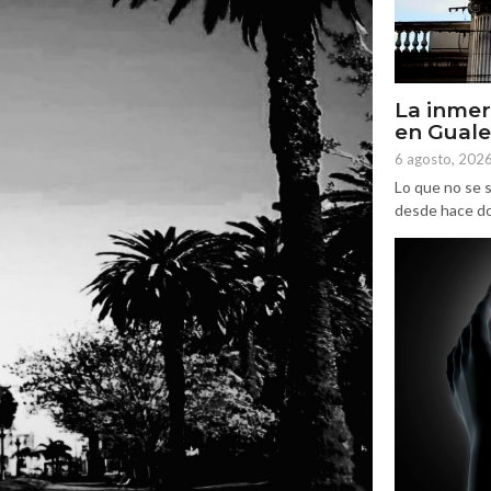
La inmer
en Gual
6 agosto, 202
Lo que no se s
desde hace dos