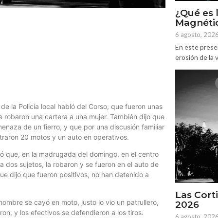
¿Qué es 
Magnétic
6 agosto, 202
En este prese
erosión de la v
r de la Policía local habló del Corso, que fueron unas
e robaron una cartera a una mujer. También dijo que
menaza de un fierro, y que por una discusión familiar
traron 20 motos y un auto en operativos.
rdó que, en la madrugada del domingo, en el centro
a dos sujetos, la robaron y se fueron en el auto de
e dijo que fueron positivos, no han detenido a
Las Corti
un hombre se cayó en moto, justo lo vio un patrullero,
2026
ron, y los efectivos se defendieron a los tiros.
6 agosto, 202