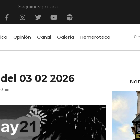
Seguimos por acá
tica
Opinión
Canal
Galería
Hemeroteca
é del 03 02 2026
Not
10 am