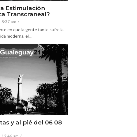
la Estimulación
a Transcraneal?
6 8:37 am
/
nte en que la gente tanto sufre la
ida moderna, el...
tas y al pié del 06 08
6 12:46 am
/