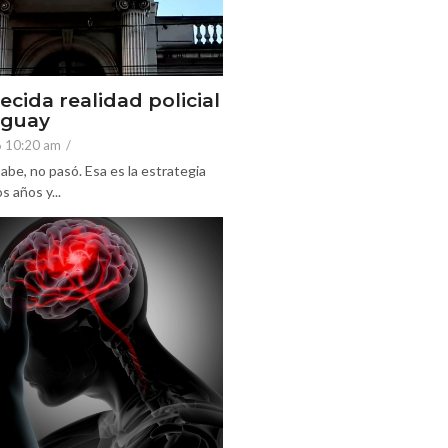
ecida realidad policial
eguay
6 10:20 am
/
abe, no pasó. Esa es la estrategia
 años y...