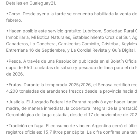
Detalles en Gualeguay21.
•Corso. Desde ayer a la tarde se encuentra habilitada la venta 
febrero.
•Hacen posible este servicio gratuito: Lubricom, Sociedad Rural
Inmobiliaria, Mi Botica Naturales, Establecimiento Cruz del Sur, 
Ganaderos, La Conchera, Carnicerías Caminito, Cristóbal, KeyMex I
Entrerriana 16 de Septiembre, y La Cordial Revista y Guía Digital.
•Pesca. A través de una Resolución publicada en el Boletín Oficia
cupo de 650 toneladas de sábalo y pescado de línea para el río 
de 2026.
•Frutas. Durante la temporada 2025/2026, el Senasa certificó requ
4.200 toneladas de arándanos frescos desde la provincia hacia d
•Justicia. El Juzgado Federal de Paraná resolvió ayer hacer lug
madre, de manera inmediata, la cobertura integral de la prestació
Gerontológica de larga estadía, desde el 17 de noviembre de 20
•Tradición en fuga. El consumo de vino en Argentina cerró el últ
registros oficiales: 15,7 litros per cápita. La cifra confirma una