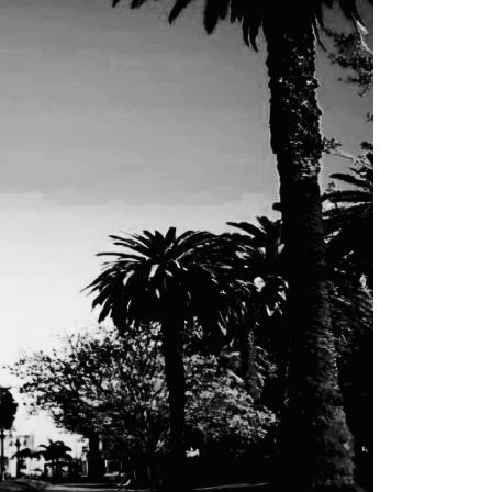
Las Corti
2026
5 agosto, 202
•Preocupante. 
jóvenes de ent