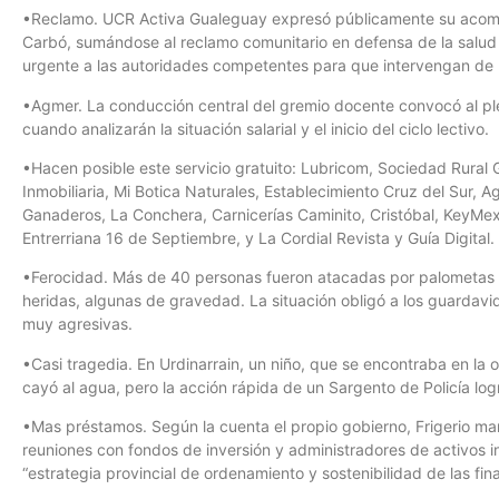
•Reclamo. UCR Activa Gualeguay expresó públicamente su acomp
Carbó, sumándose al reclamo comunitario en defensa de la salud 
urgente a las autoridades competentes para que intervengan de 
•Agmer. La conducción central del gremio docente convocó al ple
cuando analizarán la situación salarial y el inicio del ciclo lectivo.
•Hacen posible este servicio gratuito: Lubricom, Sociedad Rural
Inmobiliaria, Mi Botica Naturales, Establecimiento Cruz del Sur, 
Ganaderos, La Conchera, Carnicerías Caminito, Cristóbal, KeyMex I
Entrerriana 16 de Septiembre, y La Cordial Revista y Guía Digital.
•Ferocidad. Más de 40 personas fueron atacadas por palometas en
heridas, algunas de gravedad. La situación obligó a los guardavida
muy agresivas.
•Casi tragedia. En Urdinarrain, un niño, que se encontraba en la or
cayó al agua, pero la acción rápida de un Sargento de Policía logr
•Mas préstamos. Según la cuenta el propio gobierno, Frigerio ma
reuniones con fondos de inversión y administradores de activos i
“estrategia provincial de ordenamiento y sostenibilidad de las fin