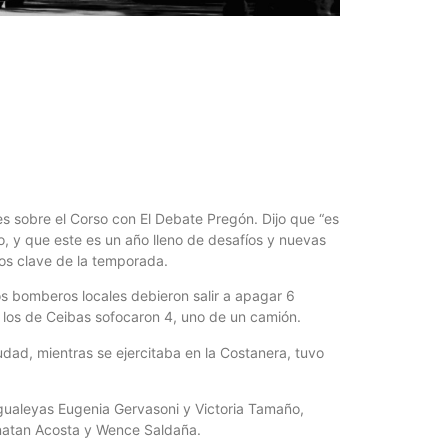
Un mere
al K9 d
4 agosto, 202
Ingresó anoch
un proyecto d
cuerpo la...
s sobre el Corso con El Debate Pregón. Dijo que “es
co, y que este es un año lleno de desafíos y nuevas
tos clave de la temporada.
 los bomberos locales debieron salir a apagar 6
 los de Ceibas sofocaron 4, uno de un camión.
dad, mientras se ejercitaba en la Costanera, tuvo
Billetera
s gualeyas Eugenia Gervasoni y Victoria Tamaño,
10 jóven
Jonatan Acosta y Wence Saldaña.
4 agosto, 202