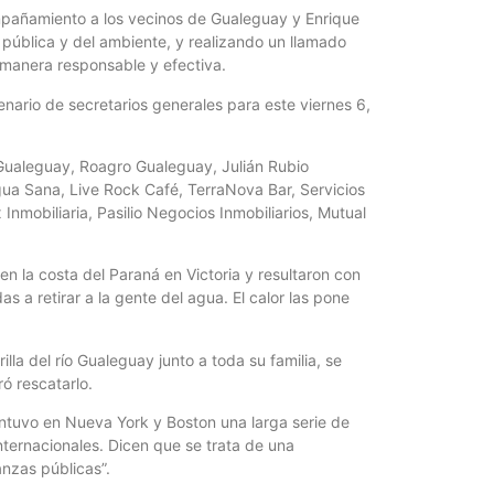
En Entre Ríos, 
añamiento a los vecinos de Gualeguay y Enrique
virtuales y ta
pública y del ambiente, y realizando un llamado
alcanzó...
manera responsable y efectiva.
nario de secretarios generales para este viernes 6,
 Gualeguay, Roagro Gualeguay, Julián Rubio
Agua Sana, Live Rock Café, TerraNova Bar, Servicios
nmobiliaria, Pasilio Negocios Inmobiliarios, Mutual
 la costa del Paraná en Victoria y resultaron con
s a retirar a la gente del agua. El calor las pone
illa del río Gualeguay junto a toda su familia, se
ó rescatarlo.
ntuvo en Nueva York y Boston una larga serie de
nternacionales. Dicen que se trata de una
anzas públicas”.