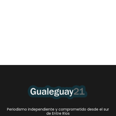
Las Cortitas y al pié del 06 08 2026
6 agosto, 2026 12:46 am
/
•El Niño 1. En la mañana de ayer, en el Museo Quirós, la
Intendente Dora Bogdan...
Periodismo independiente y comprometido desde el sur
de Entre Ríos