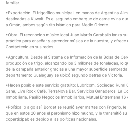
familiar.
•Exportación. El frigorífico municipal, en manos de Argentina Ali
destinadas a Kuwait. Es el segundo embarque de carne ovina que
a Omán, ambos según rito islámico para Medio Oriente.
•Obra. El reconocido músico local Juan Martín Caraballo lanza su l
práctica para enseñar y aprender música de la nuestra, y ofrece 
Contáctenlo en sus redes.
•Agricultura. Desde el Sistema de Información de la Bolsa de Cere
producción de trigo, alcanzando los 3 millones de toneladas, lo 
de la campaña anterior gracias a una mayor superficie sembrada y
departamento Gualeguay se ubicó segundo detrás de Victoria.
•Hacen posible este servicio gratuito: Lubricom, Sociedad Rural
Sana, Live Rock Café, TerraNova Bar, Servicios Ganaderos, La Co
Inmobiliaria, Pasilio Negocios Inmobiliarios, Mutual Entrerriana 16
•Política, o algo así. Bordet se reunió ayer martes con Frigerio, 
que en estos 20 años el peronismo hizo mucho, y le transmitió s
coparticipables debido a las políticas nacionales.