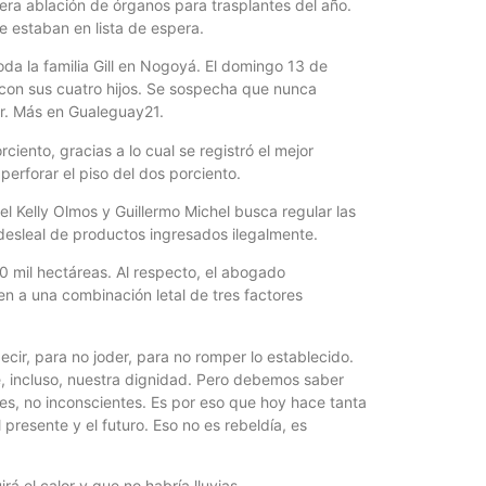
mera ablación de órganos para trasplantes del año.
e estaban en lista de espera.
da la familia Gill en Nogoyá. El domingo 13 de
l con sus cuatro hijos. Se sospecha que nunca
er. Más en Gualeguay21.
iento, gracias a lo cual se registró el mejor
perforar el piso del dos porciento.
l Kelly Olmos y Guillermo Michel busca regular las
desleal de productos ingresados ilegalmente.
0 mil hectáreas. Al respecto, el abogado
en a una combinación letal de tres factores
decir, para no joder, para no romper lo establecido.
e, incluso, nuestra dignidad. Pero debemos saber
s, no inconscientes. Es por eso que hoy hace tanta
l presente y el futuro. Eso no es rebeldía, es
á el calor y que no habría lluvias.