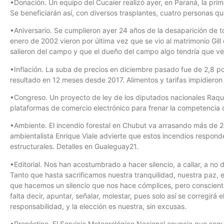
•Donación. Un equipo del Cucaier realizó ayer, en Paraná, la pri
Se beneficiarán así, con diversos trasplantes, cuatro personas qu
•Aniversario. Se cumplieron ayer 24 años de la desaparición de to
enero de 2002 vieron por última vez que se vio al matrimonio Gil
salieron del campo y que el dueño del campo algo tendría que v
•Inflación. La suba de precios en diciembre pasado fue de 2,8 porc
resultado en 12 meses desde 2017. Alimentos y tarifas impidieron 
•Congreso. Un proyecto de ley de los diputados nacionales Raque
plataformas de comercio electrónico para frenar la competencia 
•Ambiente. El incendio forestal en Chubut va arrasando más de 2
ambientalista Enrique Viale advierte que estos incendios respond
estructurales. Detalles en Gualeguay21.
•Editorial. Nos han acostumbrado a hacer silencio, a callar, a no 
Tanto que hasta sacrificamos nuestra tranquilidad, nuestra paz, 
que hacemos un silencio que nos hace cómplices, pero consciente
falta decir, apuntar, señalar, molestar, pues solo así se corregirá e
responsabilidad, y la elección es nuestra, sin excusas.
•Pronóstico. El Servicio Meteorológico Nacional anuncia que seguir