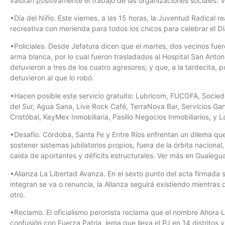
valoran positivamente el trabajo de las organizaciones sociales.
•Día del Niño. Este viernes, a las 15 horas, la Juventud Radical r
recreativa con merienda para todos los chicos para celebrar el Dí
•Policiales. Desde Jefatura dicen que el martes, dos vecinos fu
arma blanca, por lo cual fueron trasladados al Hospital San Antoni
detuvieron a tres de los cuatro agresores; y que, a la tardecita, p
detuvieron al que lo robó.
•Hacen posible este servicio gratuito: Lubricom, FUCOFA, Socie
del Sur, Agua Sana, Live Rock Café, TerraNova Bar, Servicios Ga
Cristóbal, KeyMex Inmobiliaria, Pasilio Negocios Inmobiliarios, y La
•Desafío. Córdoba, Santa Fe y Entre Ríos enfrentan un dilema qu
sostener sistemas jubilatorios propios, fuera de la órbita naciona
caída de aportantes y déficits estructurales. Ver más en Gualegu
•Alianza La Libertad Avanza. En el sexto punto del acta firmada s
integran se va o renuncia, la Alianza seguirá existiendo mientra
otro.
•Reclamo. El oficialismo peronista reclama que el nombre Ahora La 
confusión con Fuerza Patria, lema que lleva el PJ en 14 distritos