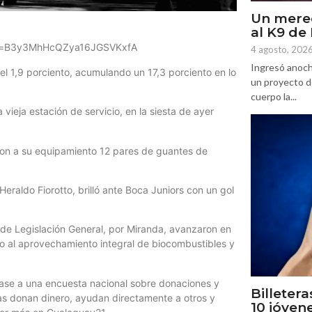
Un mere
al K9 d
?si=B3y3MhHcQZya16JGSVKxfA
4 agosto, 202
Ingresó anoch
 el 1,9 porciento, acumulando un 17,3 porciento en lo
un proyecto d
cuerpo la...
 vieja estación de servicio, en la siesta de ayer
ron a su equipamiento 12 pares de guantes de
eraldo Fiorotto, brilló ante Boca Juniors con un gol
 de Legislación General, por Miranda, avanzaron en
to al aprovechamiento integral de biocombustibles y
 base a una encuesta nacional sobre donaciones y
Billetera
s donan dinero, ayudan directamente a otros y
10 jóven