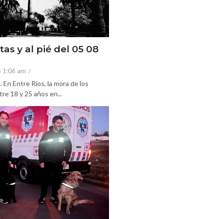
tas y al pié del 05 08
6 1:06 am
/
En Entre Ríos, la mora de los
re 18 y 25 años en...