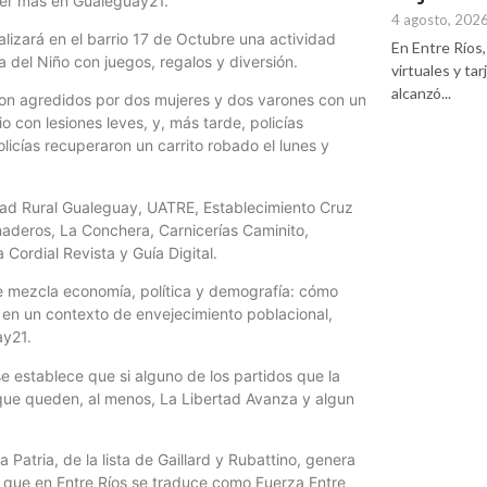
 Ver más en Gualeguay21.
4 agosto, 202
ealizará en el barrio 17 de Octubre una actividad
En Entre Ríos, 
a del Niño con juegos, regalos y diversión.
virtuales y ta
alcanzó...
eron agredidos por dos mujeres y dos varones con un
o con lesiones leves, y, más tarde, policías
olicías recuperaron un carrito robado el lunes y
dad Rural Gualeguay, UATRE, Establecimiento Cruz
naderos, La Conchera, Carnicerías Caminito,
 Cordial Revista y Guía Digital.
e mezcla economía, política y demografía: cómo
l, en un contexto de envejecimiento poblacional,
ay21.
e establece que si alguno de los partidos que la
s que queden, al menos, La Libertad Avanza y algun
Patria, de la lista de Gaillard y Rubattino, genera
 y que en Entre Ríos se traduce como Fuerza Entre