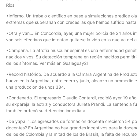
Ríos.
•Infierno. Un trabajo científico en base a simulaciones predice o
extremas que superarían con creces las que hemos sufrido hasta
•Otra y van… En Concordia, ayer, una mujer policía de 24 años int
van seis efectivos que intentan quitarse la vida en lo que va del a
•Campaña. La atrofia muscular espinal es una enfermedad genét
nacidos vivos. Su detección temprana en recién nacidos permitiría
de los síntomas. Ver más en Gualeguay21.
•Record histórico. De acuerdo a la Cámara Argentina de Producto
huevo en la Argentina, entre enero y junio, alcanzó un promedio 
una producción de unos 384.
•Condenado. El empresario Claudio Contardi, recibió ayer 19 años
su expareja, la actriz y conductora Julieta Prandi. La sentencia f
también ordenó su detención inmediata.
•De yapa: “Los egresados de formación docente crecieron 54 po
docentes? En Argentina no hay grandes incentivos para la docenci
de los de Colombia y la mitad de los de Brasil), la falta de recurs