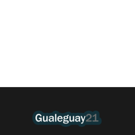
Las Cortitas y al pié del 06 08 2026
6 agosto, 2026 12:46 am
/
•El Niño 1. En la mañana de ayer, en el Museo Quirós, la
Intendente Dora Bogdan...