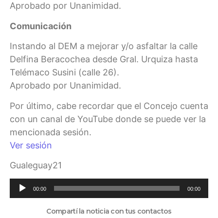
Aprobado por Unanimidad.
Comunicación
Instando al DEM a mejorar y/o asfaltar la calle
Delfina Beracochea desde Gral. Urquiza hasta
Telémaco Susini (calle 26).
Aprobado por Unanimidad.
Por último, cabe recordar que el Concejo cuenta
con un canal de YouTube donde se puede ver la
mencionada sesión.
Ver sesión
Gualeguay21
Reproductor
00:00
00:00
de
audio
Compartí la noticia con tus contactos