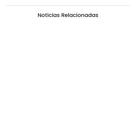
Noticias Relacionadas
CAME: Ventas minoristas 2,7 por ciento
menos en 7 meses