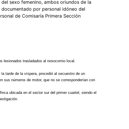
del sexo femenino, ambos oriundos de la
fue documentado por personal idóneo del
ersonal de Comisaría Primera Sección
Foto del
5 agosto, 202
La semana pas
centro, calle 
 lesionados trasladados al nosocomio local.
 la tarde de la víspera, procedió al secuestro de un
en sus números de motor, que no se corresponderían con
finca ubicada en el sector sur del primer cuartel, siendo el
estigación.
Las Corti