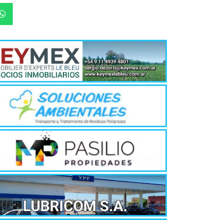
2026
5 agosto, 202
•Preocupante. 
jóvenes de ent
Un mere
al K9 d
4 agosto, 202
Ingresó anoch
un proyecto d