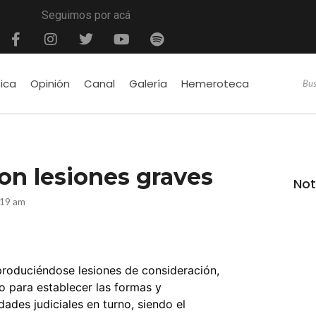
Seguimos por acá
tica
Opinión
Canal
Galería
Hemeroteca
on lesiones graves
Not
:19 am
 produciéndose lesiones de consideración,
io para establecer las formas y
dades judiciales en turno, siendo el