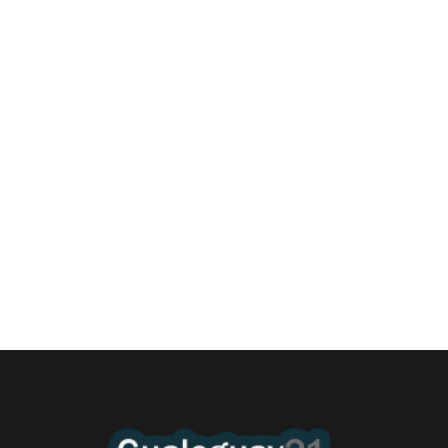
Las Cortitas y al pié del 06 08 2026
6 agosto, 2026 12:46 am
/
•El Niño 1. En la mañana de ayer, en el Museo Quirós, la
Intendente Dora Bogdan...