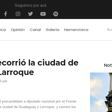
Seguimos por acá
tica
Opinión
Canal
Galería
Hemeroteca
orrió la ciudad de
Not
Larroque
35 pm
l precandidato a diputado nacional por el Frente
a ciudad de Gualeguay y Larroque, y caminó los