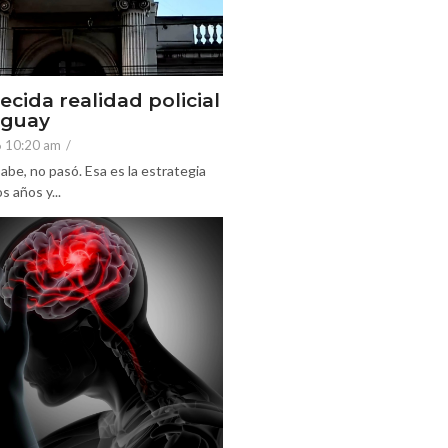
ecida realidad policial
eguay
6 10:20 am
/
abe, no pasó. Esa es la estrategia
 años y...