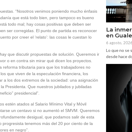
opuestas. “Nosotros venimos poniendo mucho énfasis
dadanía que está todo bien, pero tampoco es bueno
 está todo mal; hay cosas positivas que deben ser
La inmer
n ser corregidas. El punto de partida es reconocer
en Gual
to por creer el ‘relato’: las cosas le cuestan lo
6 agosto, 202
Lo que no se s
hay que discutir propuestas de solución. Queremos ir
desde hace dos
or o en contra sin mirar qué dicen los proyectos.
 reforma tributaria para que los trabajadores no
s que viven de la especulación financiera, los
r a los dos extremos de la sociedad: una asignación
la Presidenta. Que nuestros jubilados y jubiladas
ficio” presidencial”.
os estén atados al Salario Mínimo Vital y Móvil
ntarse un centavo si no aumentó el SMVM. Queremos
profundamente desigual, que podamos salir de esta
o progresista tenemos más del 20 por ciento de la
dores en negro”.