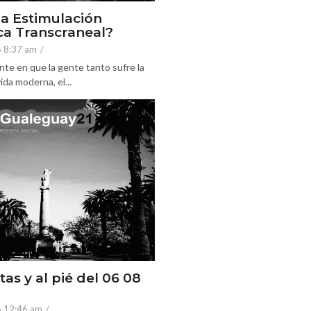
la Estimulación
a Transcraneal?
6 8:37 am
/
nte en que la gente tanto sufre la
ida moderna, el...
tas y al pié del 06 08
6 12:46 am
/