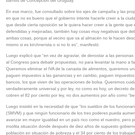
barrios de Concepción del Uruguay.
En ese marco, fue consultado sobre los ejes de campaña y las pr
en que no es bueno que el gobierno intente hacerle creer a la ciu
que desde cierta oposición se le quiera hacer creer a la gente que
defendidas y mejoradas, también hay cosas muy negativas que debe
ambas cosas, porque al vecino que va al almacén no le hacen descuen
mismo si es kirchnerista o si no lo es”, manifestó.
Luego explicó que “en vez de agraviar, de denostar a las personas 
al Congreso para debatir propuestas, no para levantar la mano a fav
Queremos eliminar el IVA de la canasta de alimentos, queremos una
paguen impuestos a las ganancias y en cambio, paguen impuestos lo
bancos, los que viven de las operaciones de bolsa. Queremos cuida
verdaderamente universal y por ley, no como es hoy, un decreto de 
cobren el 82 por ciento por ley, no dos aumentos por año como “bene
Luego insistió en la necesidad de que “los sueldos de los funcionari
(SMVM) y que ningún funcionario de los tres poderes pueda aume
avanzar en mayor igualdad en un país rico como el nuestro, pero 
insólita situación donde después de diez años de supuesto gobiern
población en situación de pobreza y el 34 por ciento de los trabaja