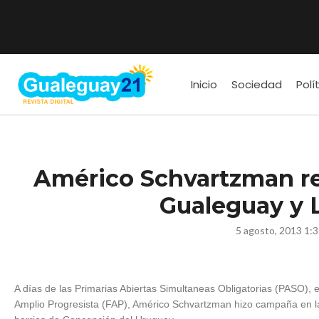
Inicio
Sociedad
Polí
Américo Schvartzman rec
Gualeguay y 
5 agosto, 2013 1:
A días de las Primarias Abiertas Simultaneas Obligatorias (PASO), e
Amplio Progresista (FAP), Américo Schvartzman hizo campaña en l