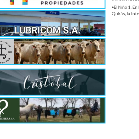
•El Niño 1. En
Quirós, la In