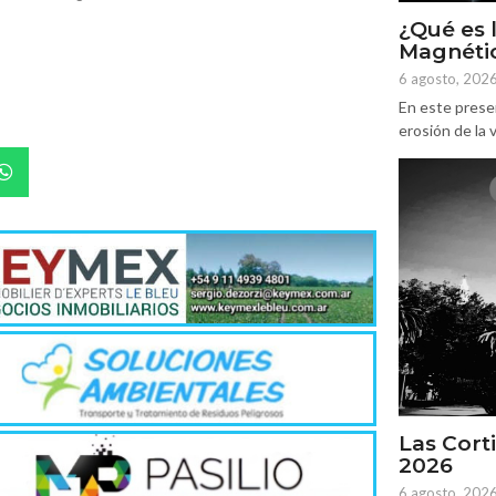
¿Qué es 
Magnétic
6 agosto, 202
En este prese
erosión de la v
Las Corti
2026
6 agosto, 202