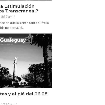
la Estimulación
a Transcraneal?
6 8:37 am
/
nte en que la gente tanto sufre la
ida moderna, el...
tas y al pié del 06 08
6 12:46 am
/