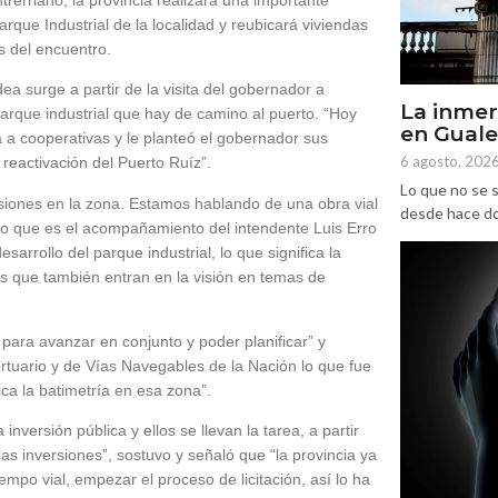
arque Industrial de la localidad y reubicará viviendas
s del encuentro.
ea surge a partir de la visita del gobernador a
La inmer
parque industrial que hay de camino al puerto. “Hoy
en Gual
a cooperativas y le planteó el gobernador sus
6 agosto, 202
reactivación del Puerto Ruíz”.
Lo que no se s
ersiones en la zona. Estamos hablando de una obra vial
desde hace dos
, lo que es el acompañamiento del intendente Luis Erro
esarrollo del parque industrial, lo que significa la
das que también entran en la visión en temas de
ara avanzar en conjunto y poder planificar” y
ortuario y de Vías Navegables de la Nación lo que fue
ica la batimetría en esa zona”.
inversión pública y ellos se llevan la tarea, a partir
las inversiones”, sostuvo y señaló que “la provincia ya
iempo vial, empezar el proceso de licitación, así lo ha