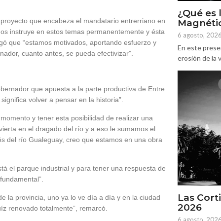
¿Qué es 
el proyecto que encabeza el mandatario entrerriano en
Magnétic
 nos instruye en estos temas permanentemente y ésta
6 agosto, 202
regó que “estamos motivados, aportando esfuerzo y
En este prese
nador, cuanto antes, se pueda efectivizar”.
erosión de la v
 gobernador que apuesta a la parte productiva de Entre
ignifica volver a pensar en la historia”.
momento y tener esta posibilidad de realizar una
vierta en el dragado del río y a eso le sumamos el
vés del río Gualeguay, creo que estamos en una obra
stá el parque industrial y para tener una respuesta de
s fundamental”.
Las Corti
e la provincia, uno ya lo ve día a día y en la ciudad
2026
Ruíz renovado totalmente”, remarcó.
6 agosto, 202