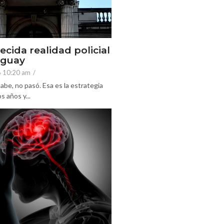
ecida realidad policial
eguay
6 10:20 am
/
abe, no pasó. Esa es la estrategia
 años y...