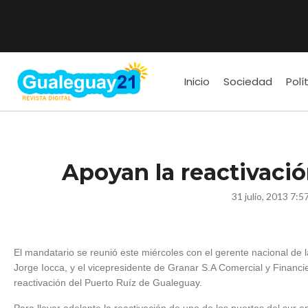
Inicio
Sociedad
Polí
Apoyan la reactivació
31 julio, 2013 7:5
El mandatario se reunió este miércoles con el gerente nacional de 
Jorge Iocca, y el vicepresidente de Granar S.A Comercial y Financi
reactivación del Puerto Ruíz de Gualeguay.
Para llevar adelante la reactivación de uno de los puertos del sur en