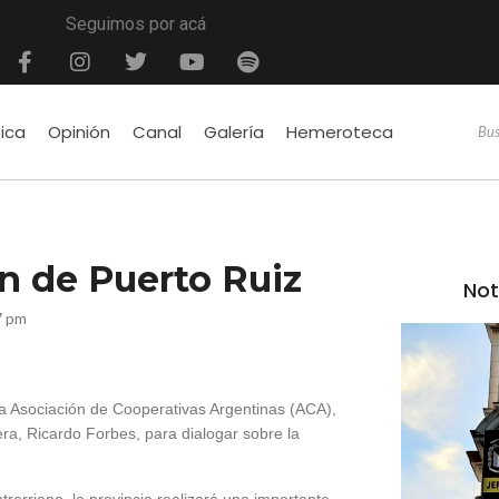
Seguimos por acá
tica
Opinión
Canal
Galería
Hemeroteca
n de Puerto Ruiz
Not
7 pm
la Asociación de Cooperativas Argentinas (ACA),
era, Ricardo Forbes, para dialogar sobre la
trerriano, la provincia realizará una importante