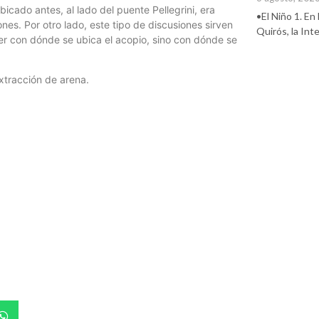
icado antes, al lado del puente Pellegrini, era
•El Niño 1. En
es. Por otro lado, este tipo de discusiones sirven
Quirós, la In
ver con dónde se ubica el acopio, sino con dónde se
xtracción de arena.