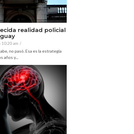
ecida realidad policial
eguay
6 10:20 am
/
abe, no pasó. Esa es la estrategia
 años y...