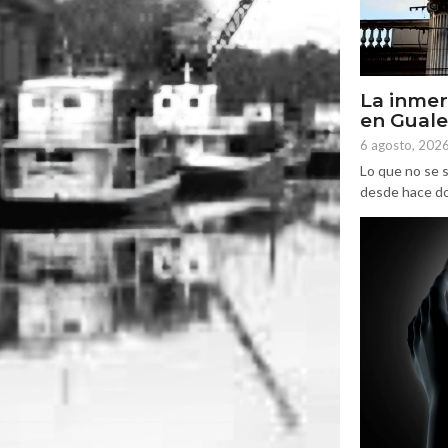
La inmer
en Gual
6 agosto, 202
Lo que no se s
desde hace dos