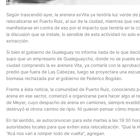
Según trascendió ayer, la arenera exVita ya tendría luz verde de
relocalizarse en Puerto Ruiz, al sur de la ciudad, mientras que v
manifestarse en contra de eso por el impacto que tendría en la 
la discusion que se instale, lo sensible de esta actividad no solo e
extracción.
Si bien el gobierno de Gualeguay no informa nada de lo que decid
supo que un empresario de Gualeguaychú, donde no se puede ex
ciudad comprando la ex arenera Vita, ya contaría con la aprobació
predio que fuera de Las Cabezas, luego se proyectara una escuela
biomasa rechazada por el gobierno de Federico Bogdan.
Frente a ésta noticia, la comunidad de Puerto Ruiz, conociendo p
arena en ese sector, comenzó a organizarse para hacer algo al re
de Meyer, cuyo despacho de arena en camiones, siempre exedidos 
destruyó el otrora camino de ripio. Ni quieren pensar cómo impact
En tal sentido, se autoconvocan para este martes a las 19:30 hora
autoridades locales para que eviten esta relocalización. “Que la in
“Acá nos van a romper todo de vuelta”, agregan.