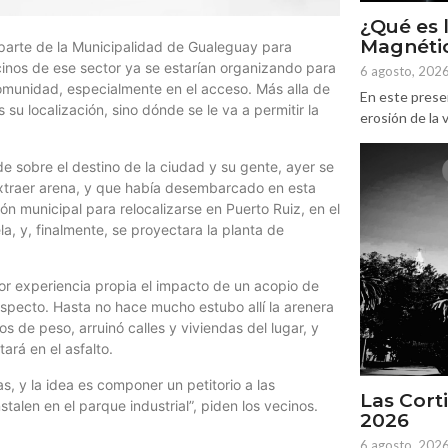
¿Qué es 
Magnétic
 parte de la Municipalidad de Gualeguay para
ecinos de ese sector ya se estarían organizando para
6 agosto, 202
comunidad, especialmente en el acceso. Más alla de
En este prese
s su localización, sino dónde se le va a permitir la
erosión de la v
e sobre el destino de la ciudad y su gente, ayer se
traer arena, y que había desembarcado en esta
n municipal para relocalizarse en Puerto Ruiz, en el
, y, finalmente, se proyectara la planta de
or experiencia propia el impacto de un acopio de
specto. Hasta no hace mucho estubo allí la arenera
de peso, arruinó calles y viviendas del lugar, y
ará en el asfalto.
s, y la idea es componer un petitorio a las
Las Corti
stalen en el parque industrial”, piden los vecinos.
2026
6 agosto, 202