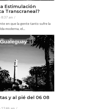
la Estimulación
a Transcraneal?
6 8:37 am
/
nte en que la gente tanto sufre la
ida moderna, el...
tas y al pié del 06 08
6 12:46 am
/