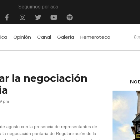
Seguimos por acá
tica
Opinión
Canal
Galería
Hemeroteca
ar la negociación
Not
ia
39 pm
 de agosto con la presencia de representantes de
 la negociación paritaria de Regularización de la