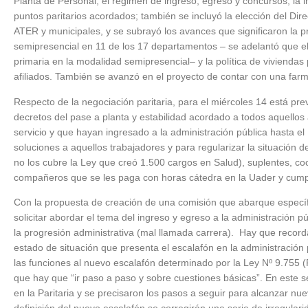
Planta de Personal, el régimen de ingreso, egreso y concursos, la
puntos paritarios acordados; también se incluyó la elección del Direc
ATER y municipales, y se subrayó los avances que significaron la 
semipresencial en 11 de los 17 departamentos – se adelantó que el 
primaria en la modalidad semipresencial– y la política de viviendas
afiliados. También se avanzó en el proyecto de contar con una farma
Respecto de la negociación paritaria, para el miércoles 14 está previ
decretos del pase a planta y estabilidad acordado a todos aquellos
servicio y que hayan ingresado a la administración pública hasta el 1
soluciones a aquellos trabajadores y para regularizar la situación d
no los cubre la Ley que creó 1.500 cargos en Salud), suplentes, c
compañeros que se les paga con horas cátedra en la Uader y cumple
Con la propuesta de creación de una comisión que abarque específ
solicitar abordar el tema del ingreso y egreso a la administración
la progresión administrativa (mal llamada carrera).
Hay que recorda
estado de situación que presenta el escalafón en la administración 
las funciones al nuevo escalafón determinado por la Ley Nº 9.755 
que hay que “ir paso a paso y sobre cuestiones básicas”. En este 
en la Paritaria y se precisaron los pasos a seguir para alcanzar nue