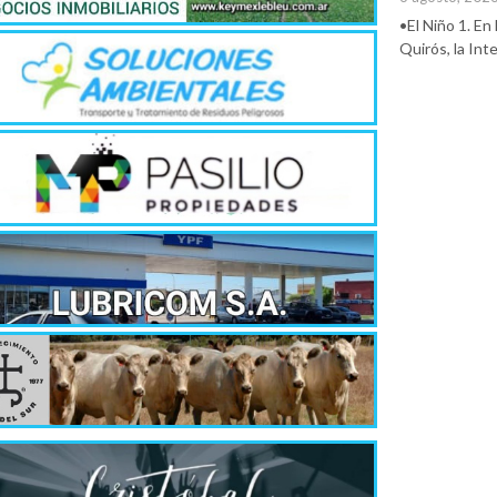
•El Niño 1. En
Quirós, la In