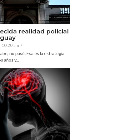
ecida realidad policial
eguay
6 10:20 am
/
abe, no pasó. Esa es la estrategia
 años y...