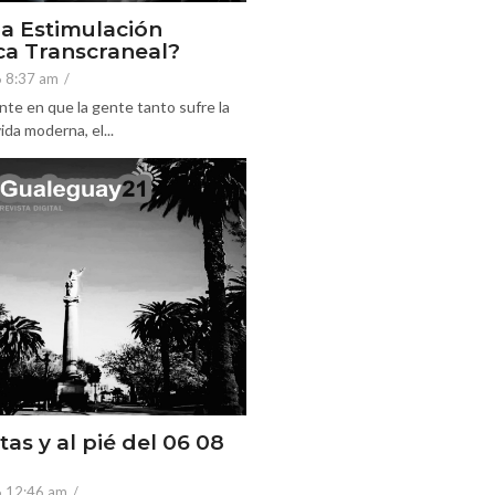
la Estimulación
a Transcraneal?
6 8:37 am
/
nte en que la gente tanto sufre la
ida moderna, el...
tas y al pié del 06 08
6 12:46 am
/