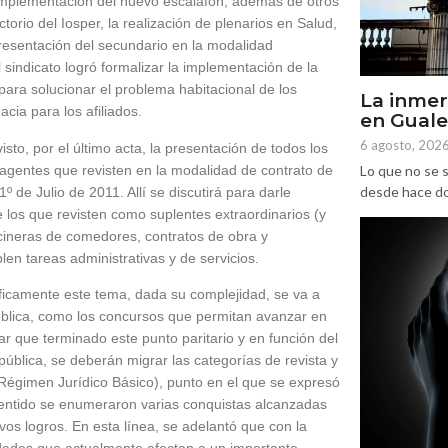
 implementación del nuevo escalafón, además de otros
torio del Iosper, la realización de plenarios en Salud,
presentación del secundario en la modalidad
sindicato logró formalizar la implementación de la
 para solucionar el problema habitacional de los
La inmer
cia para los afiliados.
en Gual
6 agosto, 202
sto, por el último acta, la presentación de todos los
Lo que no se s
 agentes que revisten en la modalidad de contrato de
desde hace dos
º de Julio de 2011. Allí se discutirá para darle
e los que revisten como suplentes extraordinarios (y
ocineras de comedores, contratos de obra y
n tareas administrativas y de servicios.
icamente este tema, dada su complejidad, se va a
 pública, como los concursos que permitan avanzar en
r que terminado este punto paritario y en función del
pública, se deberán migrar las categorías de revista y
(Régimen Jurídico Básico), punto en el que se expresó
sentido se enumeraron varias conquistas alcanzadas
vos logros. En esta línea, se adelantó que con la