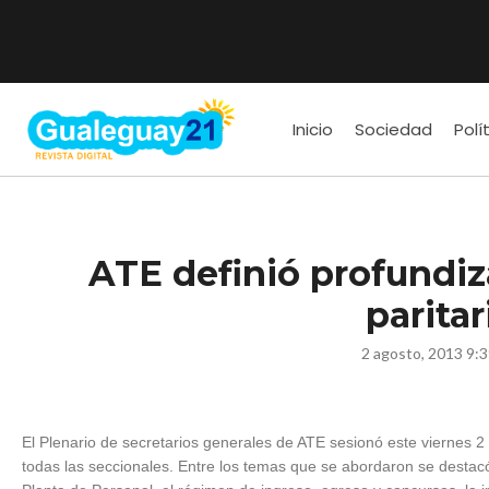
Inicio
Sociedad
Polí
ATE definió profundiz
paritar
2 agosto, 2013 9:
El Plenario de secretarios generales de ATE sesionó este viernes 2
todas las seccionales. Entre los temas que se abordaron se destacó