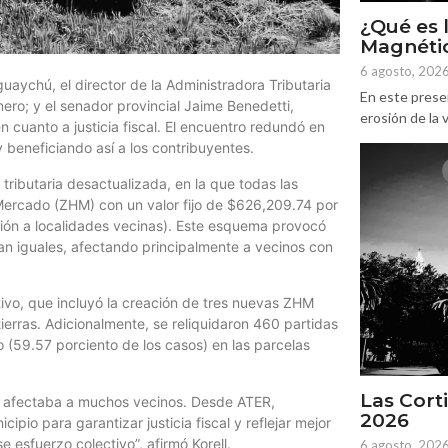
¿Qué es 
Magnétic
6 agosto, 202
aychú, el director de la Administradora Tributaria
En este prese
mero; y el senador provincial Jaime Benedetti,
erosión de la v
 cuanto a justicia fiscal. El encuentro redundó en
y beneficiando así a los contribuyentes.
tributaria desactualizada, en la que todas las
rcado (ZHM) con un valor fijo de $626,209.74 por
ción a localidades vecinas). Este esquema provocó
ran iguales, afectando principalmente a vecinos con
tivo, que incluyó la creación de tres nuevas ZHM
tierras. Adicionalmente, se reliquidaron 460 partidas
to (59.57 porciento de los casos) en las parcelas
Las Corti
que afectaba a muchos vecinos. Desde ATER,
2026
pio para garantizar justicia fiscal y reflejar mejor
e esfuerzo colectivo”, afirmó Korell.
6 agosto, 202