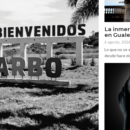
La inmer
en Gual
6 agosto, 202
Lo que no se s
desde hace dos