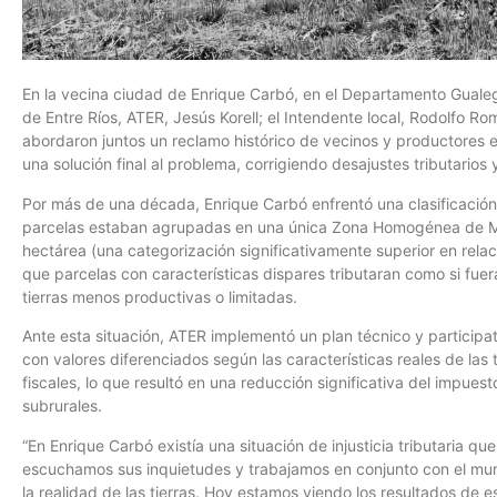
En la vecina ciudad de Enrique Carbó, en el Departamento Gualegu
de Entre Ríos, ATER, Jesús Korell; el Intendente local, Rodolfo Ro
abordaron juntos un reclamo histórico de vecinos y productores en
una solución final al problema, corrigiendo desajustes tributarios 
Por más de una década, Enrique Carbó enfrentó una clasificación 
parcelas estaban agrupadas en una única Zona Homogénea de Me
hectárea (una categorización significativamente superior en rela
que parcelas con características dispares tributaran como si fue
tierras menos productivas o limitadas.
Ante esta situación, ATER implementó un plan técnico y participa
con valores diferenciados según las características reales de las 
fiscales, lo que resultó en una reducción significativa del impues
subrurales.
“En Enrique Carbó existía una situación de injusticia tributaria 
escuchamos sus inquietudes y trabajamos en conjunto con el munici
la realidad de las tierras. Hoy estamos viendo los resultados de es