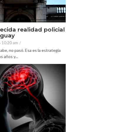
ecida realidad policial
eguay
6 10:20 am
/
abe, no pasó. Esa es la estrategia
 años y...