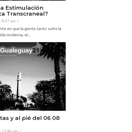
la Estimulación
a Transcraneal?
6 8:37 am
/
nte en que la gente tanto sufre la
ida moderna, el...
tas y al pié del 06 08
6 12:46 am
/