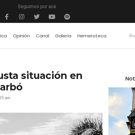
Seguimos por acá
tica
Opinión
Canal
Galería
Hemeroteca
usta situación en
Not
Carbó
:25 am