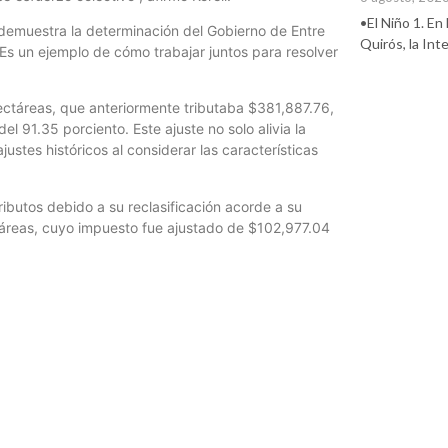
•El Niño 1. En
 demuestra la determinación del Gobierno de Entre
Quirós, la In
 Es un ejemplo de cómo trabajar juntos para resolver
hectáreas, que anteriormente tributaba $381,887.76,
 91.35 porciento. Este ajuste no solo alivia la
justes históricos al considerar las características
ibutos debido a su reclasificación acorde a su
táreas, cuyo impuesto fue ajustado de $102,977.04