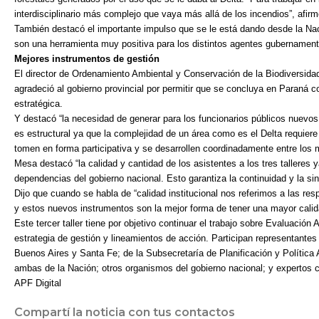
interdisciplinario más complejo que vaya más allá de los incendios”, afir
También destacó el importante impulso que se le está dando desde la Naci
son una herramienta muy positiva para los distintos agentes gubernament
Mejores instrumentos de gestión
El director de Ordenamiento Ambiental y Conservación de la Biodiversida
agradeció al gobierno provincial por permitir que se concluya en Paraná 
estratégica.
Y destacó “la necesidad de generar para los funcionarios públicos nuevos
es estructural ya que la complejidad de un área como es el Delta requier
tomen en forma participativa y se desarrollen coordinadamente entre los m
Mesa destacó “la calidad y cantidad de los asistentes a los tres talleres 
dependencias del gobierno nacional. Esto garantiza la continuidad y la sine
Dijo que cuando se habla de “calidad institucional nos referimos a las re
y estos nuevos instrumentos son la mejor forma de tener una mayor calida
Este tercer taller tiene por objetivo continuar el trabajo sobre Evaluación
estrategia de gestión y lineamientos de acción. Participan representantes 
Buenos Aires y Santa Fe; de la Subsecretaría de Planificación y Política
ambas de la Nación; otros organismos del gobierno nacional; y expertos c
APF Digital
Compartí la noticia con tus contactos