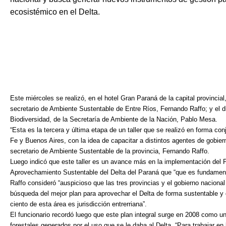
ecosistémico en el Delta.
Este miércoles se realizó, en el hotel Gran Paraná de la capital provincial,
secretario de Ambiente Sustentable de Entre Ríos, Fernando Raffo; y el 
Biodiversidad, de la Secretaría de Ambiente de la Nación, Pablo Mesa.
“Esta es la tercera y última etapa de un taller que se realizó en forma co
Fe y Buenos Aires, con la idea de capacitar a distintos agentes de gobiern
secretario de Ambiente Sustentable de la provincia, Fernando Raffo.
Luego indicó que este taller es un avance más en la implementación del P
Aprovechamiento Sustentable del Delta del Paraná que “que es fundamenta
Raffo consideró “auspicioso que las tres provincias y el gobierno nacio
búsqueda del mejor plan para aprovechar el Delta de forma sustentable y 
ciento de esta área es jurisdicción entrerriana”.
El funcionario recordó luego que este plan integral surge en 2008 como un
forestales generados por el uso que se le daba al Delta. “Para trabajar en