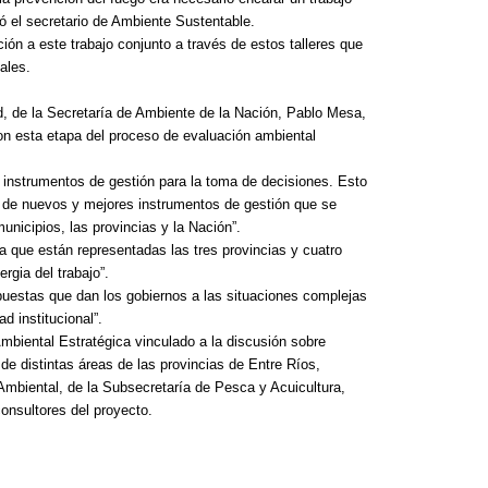
¿Qué es 
mó el secretario de Ambiente Sustentable.
Magnétic
ón a este trabajo conjunto a través de estos talleres que
6 agosto, 202
ales.
En este prese
erosión de la v
d, de la Secretaría de Ambiente de la Nación, Pablo Mesa,
con esta etapa del proceso de evaluación ambiental
 instrumentos de gestión para la toma de decisiones. Esto
e de nuevos y mejores instrumentos de gestión que se
unicipios, las provincias y la Nación”.
ya que están representadas las tres provincias y cuatro
rgia del trabajo”.
spuestas que dan los gobiernos a las situaciones complejas
d institucional”.
 Ambiental Estratégica vinculado a la discusión sobre
de distintas áreas de las provincias de Entre Ríos,
 Ambiental, de la Subsecretaría de Pesca y Acuicultura,
Las Corti
onsultores del proyecto.
2026
6 agosto, 202
•El Niño 1. En