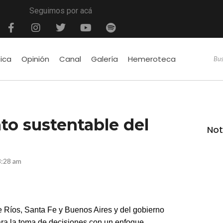
Seguimos por acá
tica
Opinión
Canal
Galería
Hemeroteca
o sustentable del
Not
8:28 am
e Ríos, Santa Fe y Buenos Aires y del gobierno
ara la toma de decisiones con un enfoque