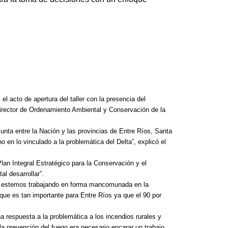
La inmer
en Gual
6 agosto, 202
Lo que no se s
desde hace dos
 el acto de apertura del taller con la presencia del
director de Ordenamiento Ambiental y Conservación de la
njunta entre la Nación y las provincias de Entre Ríos, Santa
o en lo vinculado a la problemática del Delta”, explicó el
lan Integral Estratégico para la Conservación y el
l desarrollar”.
nal estemos trabajando en forma mancomunada en la
que es tan importante para Entre Ríos ya que el 90 por
a respuesta a la problemática a los incendios rurales y
 la prevención del fuego era necesario encarar un trabajo