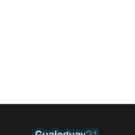
Las Cortitas y al pié del 06 08 2026
6 agosto, 2026 12:46 am
/
•El Niño 1. En la mañana de ayer, en el Museo Quirós, la
Intendente Dora Bogdan...