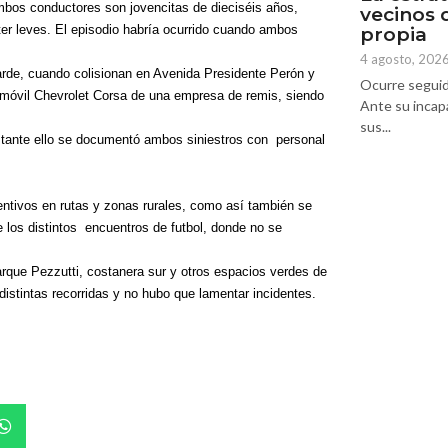
mbos conductores son jovencitas de dieciséis años,
vecinos 
ter leves. El episodio habría ocurrido cuando ambos
propia
4 agosto, 202
arde, cuando colisionan en Avenida Presidente Perón y
Ocurre seguid
tomóvil Chevrolet Corsa de una empresa de remis, siendo
Ante su incap
sus...
bstante ello se documentó ambos siniestros con
personal
entivos en rutas y zonas rurales, como así también se
 los distintos
encuentros de futbol, donde no se
que Pezzutti, costanera sur y otros espacios verdes de
 distintas recorridas y no hubo que lamentar incidentes.