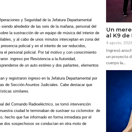
n Operaciones y Seguridad de la Jefatura Departamental
siendo alrededor de las seis de la mañana, personal del
Un mere
obre la sustracción de un equipo de música del interior de
al K9 d
ilables, y al cabo de unos minutos interceptan en zona del
4 agosto, 202
 presencia policial y en el intento de ser reducidos,
Ingresó anoch
a el personal policial. Por tal motivo y con conocimiento
un proyecto d
raron
ingreso por Resistencia a la Autoridad,
cuerpo la...
esprenderse de un auto estéreo y dos parlantes, elementos
an y registraron ingreso en la Jefatura Departamental por
cias de Sección Asuntos Judiciales. Cabe destacar que
ísticas similares.
nal del Comando Radioeléctrico, se tomó intervención
nuestra ciudad le terminaban de sustraer su ciclomotor
de
o, hecho que fue informado en forma inmediata por el
ue dos sospechosos se conducían en otra moto de