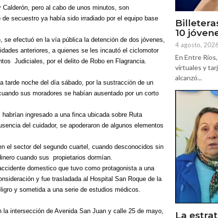
 y Calderón, pero al cabo de unos minutos, son
de secuestro ya había sido irradiado por el equipo base
Billetera
10 jóven
 se efectuó en la vía pública la detención de dos jóvenes,
4 agosto, 202
dades anteriores, a quienes se les incautó el ciclomotor
En Entre Ríos, 
ntos
Judiciales, por el delito de Robo en Flagrancia.
virtuales y ta
alcanzó...
la tarde noche del día sábado, por la sustracción de un
, cuando sus moradores se habían ausentado por un corto
 habrían ingresado a una finca ubicada sobre Ruta
ausencia del cuidador, se apoderaron de algunos elementos
 en el sector del segundo cuartel, cuando desconocidos sin
 dinero cuando sus
propietarios dormían.
accidente domestico que tuvo como protagonista a una
onsideración y fue trasladada al Hospital San Roque de la
ligro y sometida a una serie de estudios médicos.
en la intersección de Avenida San Juan y calle 25 de mayo,
La estrat