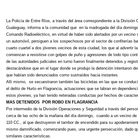
La Policía de Entre Ríos, a través del área correspondiente a la Divisió
Gualeguay, informa a la comunidad que
en la madrugada del día domingo 
Comando Radioeléctrico, en virtud de haber sido alertados por un vecino s
un automóvil, persiguen a los sospechosos por el sector de confiterías ba
cuarto cuartel a dos jóvenes vecinos de esta ciudad, los que al advertir la
comienzan a resistirse con golpes de puño y agresiones de todo tipo contr
de las autoridades judiciales en turno fueron finalmente detenidos y regist
destacándose que en el lugar donde se produjo la detención intentaron d
que habían sido denunciados como sustraídos hacia instantes.
Allí mismo,
se secuestraron también las bicicletas en las que se conducí
el delito de Hurto en Flagrancia, actuaciones que se labran en dependen
estos jóvenes, ya han tenido reiteradas conductas por hechos de caracter
MAS DETENIDOS
POR ROBO EN FLAGRANCIA
Por intermedio de la División Operaciones y Seguridad a través del perso
cerca de las ocho de la mañana del día domingo,
cuando a un vecino de 
110 CC., al que destruyeron el tambor de encendido para su apoderamient
mismo damnificado, comenzando pues, una urgente persecución, dado q
similares características.