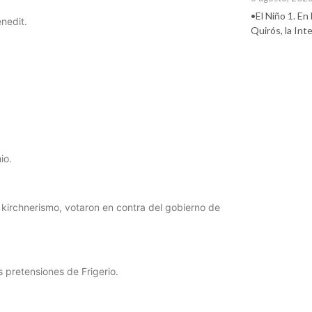
•El Niño 1. En
enedit.
Quirós, la In
io.
 kirchnerismo, votaron en contra del gobierno de
 pretensiones de Frigerio.