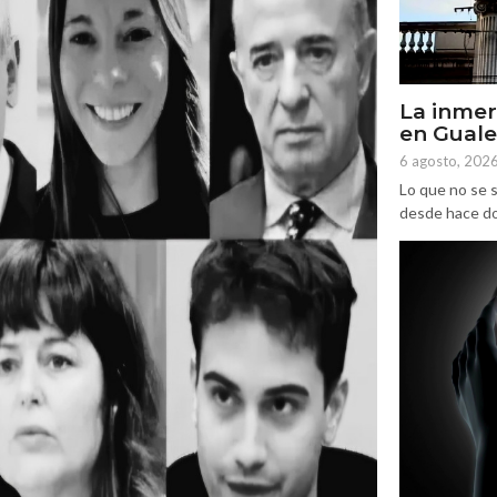
La inmer
en Gual
6 agosto, 202
Lo que no se s
desde hace dos