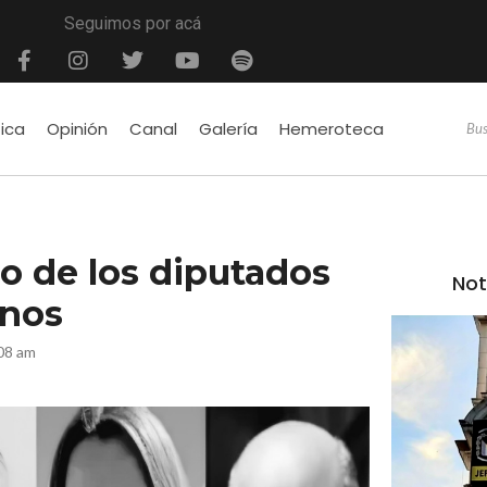
Seguimos por acá
tica
Opinión
Canal
Galería
Hemeroteca
o de los diputados
Not
anos
08 am