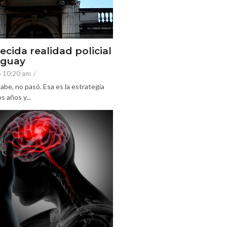
ecida realidad policial
eguay
6 10:20 am
/
abe, no pasó. Esa es la estrategia
 años y...