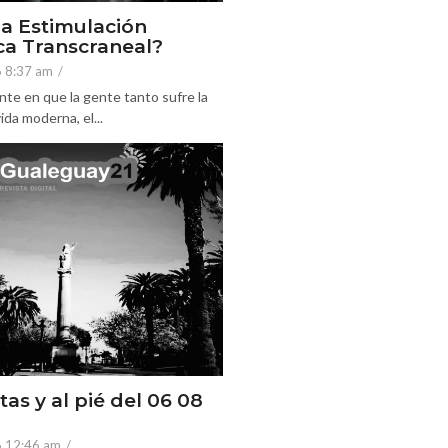
la Estimulación
a Transcraneal?
6 8:37 am
/
nte en que la gente tanto sufre la
ida moderna, el...
tas y al pié del 06 08
6 12:46 am
/