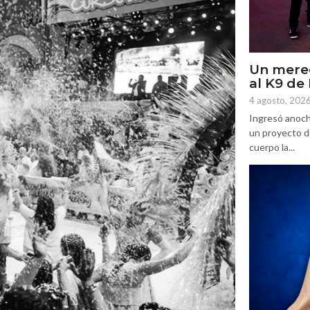
Un mere
al K9 d
4 agosto, 202
Ingresó anoch
un proyecto d
cuerpo la...