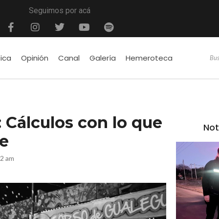
Seguimos por acá
tica
Opinión
Canal
Galería
Hemeroteca
 Cálculos con lo que
Not
be
32 am