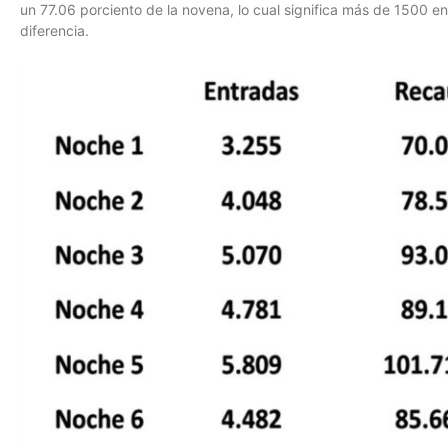
un 77.06 porciento de la novena, lo cual significa más de 1500 e
diferencia.