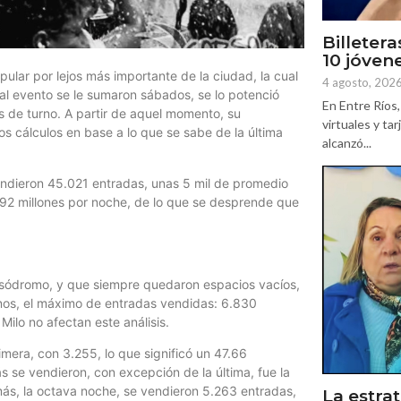
Billetera
10 jóven
opular por lejos más importante de la ciudad, la cual
4 agosto, 202
al evento se le sumaron sábados, se lo potenció
En Entre Ríos, 
cos de turno. A partir de aquel momento, su
virtuales y ta
s cálculos en base a lo que se sabe de la última
alcanzó...
vendieron 45.021 entradas, unas 5 mil de promedio
92 millones por noche, de lo que se desprende que
orsódromo, y que siempre quedaron espacios vacíos,
os, el máximo de entradas vendidas: 6.830
Milo no afectan este análisis.
mera, con 3.255, lo que significó un 47.66
 se vendieron, con excepción de la última, fue la
ás, la octava noche, se vendieron 5.263 entradas,
La estrat