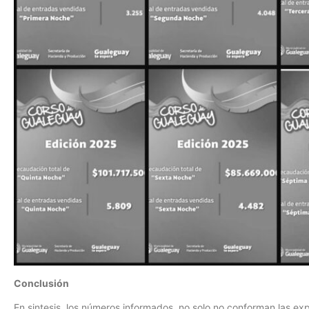
Conclusión
En sintesis, los números informados, no solo no conforman las ex