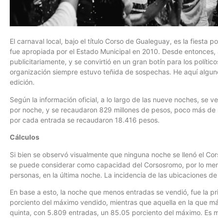
El carnaval local, bajo el título Corso de Gualeguay, es la fiesta p
fue apropiada por el Estado Municipal en 2010. Desde entonces, 
publicitariamente, y se convirtió en un gran botín para los políti
organización siempre estuvo teñida de sospechas. He aquí alguno
edición.
Según la información oficial, a lo largo de las nueve noches, se 
por noche, y se recaudaron 829 millones de pesos, poco más de 
por cada entrada se recaudaron 18.416 pesos.
Cálculos
Si bien se observó visualmente que ninguna noche se llenó el C
se puede considerar como capacidad del Corsosromo, por lo men
personas, en la última noche. La incidencia de las ubicaciones de 
En base a esto, la noche que menos entradas se vendió, fue la pri
porciento del máximo vendido, mientras que aquella en la que más
quinta, con 5.809 entradas, un 85.05 porciento del máximo. Es m