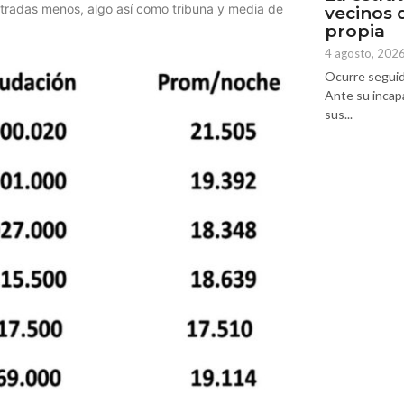
ntradas menos, algo así como tribuna y media de
vecinos 
propia
4 agosto, 202
Ocurre seguid
Ante su incap
sus...