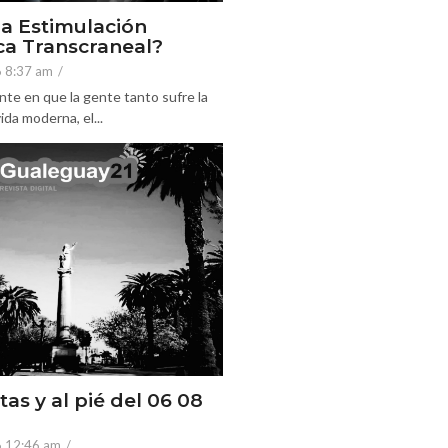
la Estimulación
a Transcraneal?
6 8:37 am
/
nte en que la gente tanto sufre la
ida moderna, el...
tas y al pié del 06 08
6 12:46 am
/