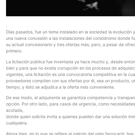
.
Días pasados, fue un tema instalado en la sociedad la evolución y
una nueva concesión a las instalaciones del corsódromo donde fun
su actual concesionario y tres ofertas más, pero, a pesar de ofr
primero.
La licitación pública fue inventada ya hace mucho y, desde enton
bien y para que no exista corrupción en los procesos de adquisic
vigentes, una licitación es una convocatoria competitiva en la cua
proveedores compiten con sus ofertas por él, sea un producto, un
tiempo, y ésto se adjudica a la oferta más conveniente.
De ese modo, el adquirente se garantiza competencia y transpar
opción. Por otro lado, para casos de urgencia, como necesidades i
acotada,
donde quien solicita invita a quienes pueden dar una solución inm
cualquiera.
Ahora bien, en lo que se refiere al galpón del viejo ferrocarril, h