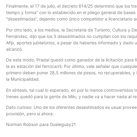
Finalmente, el 17 de julio, el decreto 614/25 determinó que los 
tiempo y forma” con lo establecido en el pliego general de bases 
“desestimadas”, dejando como único competidor a licenciatario ac
Por otro lado, a los medios, la Secretaría de Turismo, Cultura y D
Fernández, dijo que los 3 desestimados no cumplían con los requisi
Afip, aportes jubilatorios, a pesar de haberles informado y dado 
alcanzó.
De este modo, Pradal quedó como ganador de la licitación para ll
la ex estación del ferrocarril. Por último, vale señalar que cualqu
primero deben poner 28,5 millones de pesos, no recuperables, y
la Municipalidad.
En síntesis, tal cual lo esperado, en por lo menos controvertidos trá
trenes quedó para la gente de Milo, y nadie va a hacer nada al r
Dato curioso: Uno de los oferentes desestimados es usual prove
provisión, pero si ahora.
Norman Robson para Gualeguay21