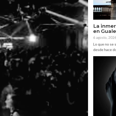
La inmer
en Gual
6 agosto, 202
Lo que no se s
desde hace dos