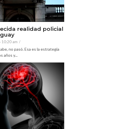
ecida realidad policial
eguay
6 10:20 am
/
abe, no pasó. Esa es la estrategia
 años y...