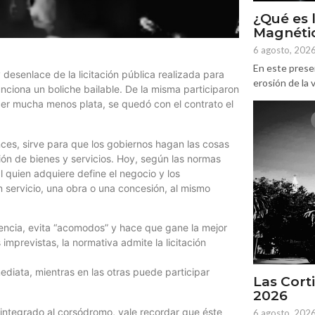
¿Qué es 
Magnétic
6 agosto, 202
En este prese
 desenlace de la licitación pública realizada para
erosión de la v
ciona un boliche bailable. De la misma participaron
ecer mucha menos plata, se quedó con el contrato el
ces, sirve para que los gobiernos hagan las cosas
ión de bienes y servicios. Hoy, según las normas
l quien adquiere define el negocio y los
 servicio, una obra o una concesión, al mismo
encia, evita “acomodos” y hace que gane la mejor
mprevistas, la normativa admite la licitación
ediata, mientras en las otras puede participar
Las Corti
2026
oy integrado al corsódromo, vale recordar que éste
6 agosto, 202