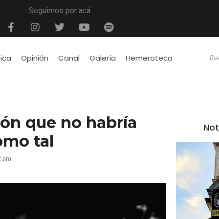
Seguimos por acá
tica
Opinión
Canal
Galería
Hemeroteca
ión que no habría
Not
omo tal
2 am