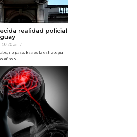
ecida realidad policial
eguay
6 10:20 am
/
abe, no pasó. Esa es la estrategia
 años y...