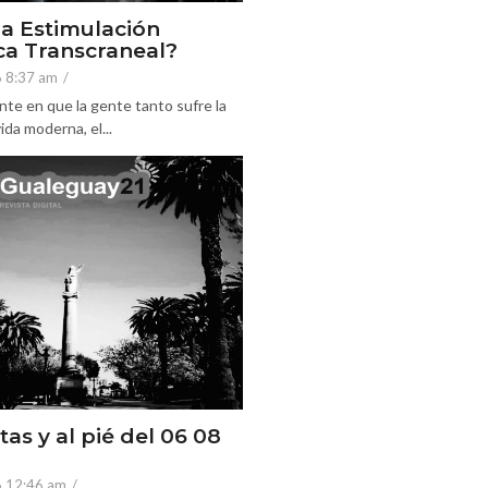
la Estimulación
a Transcraneal?
6 8:37 am
/
nte en que la gente tanto sufre la
ida moderna, el...
tas y al pié del 06 08
6 12:46 am
/