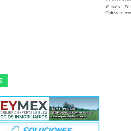
•El Niño 1. En
Quirós, la In