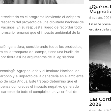
¿Qué es 
Magnétic
entrevistado en el programa Moviendo el Avispero
6 agosto, 202
 respecto del proyecto de una diputada nacional de
En este prese
os vacunos. En su respuesta, luego de recordar todo
erosión de la v
mpresario remarcó que el impacto ambiental de la
cción ganadera, considerando todos los productos,
vo en la tranquera del campo, tiene una huella de
or tierra así los argumentos de la legisladora
ecnología Agropecuaria y el Instituto Nacional de
 carbono y el impacto de la ganadería en el ambiente
o de raza Angus. Este trabajo determinó que el
pensa con creces el impacto negativo generado
e carbono de todo el complejo a un valor final de
Las Corti
2026
6 agosto, 202