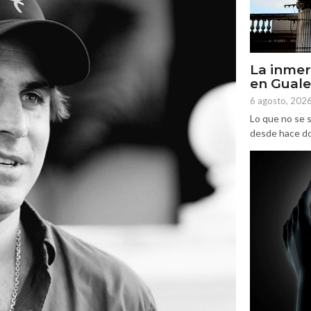
La inmer
en Gual
6 agosto, 202
Lo que no se s
desde hace dos