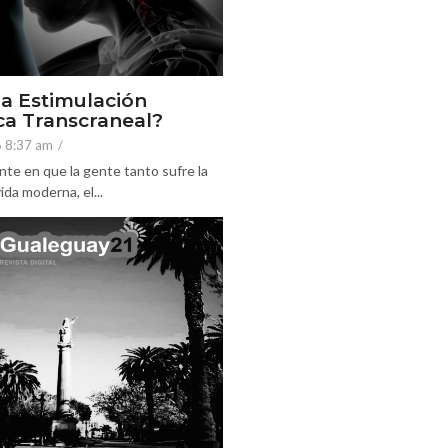
la Estimulación
a Transcraneal?
6 8:37 am
/
nte en que la gente tanto sufre la
ida moderna, el...