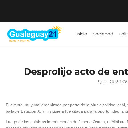
Inicio
Sociedad
Polí
Desprolijo acto de en
5 julio, 2013 1:0
El evento, muy mal organizado por parte de la Municipalidad local,
bailable Estación X, y ni siquiera fue citada para la oportunidad la p
Luego de las palabras introductorias de Jimena Osuna, el Ministro 
despertó algunas reacciones del numeroso público presente, quien 