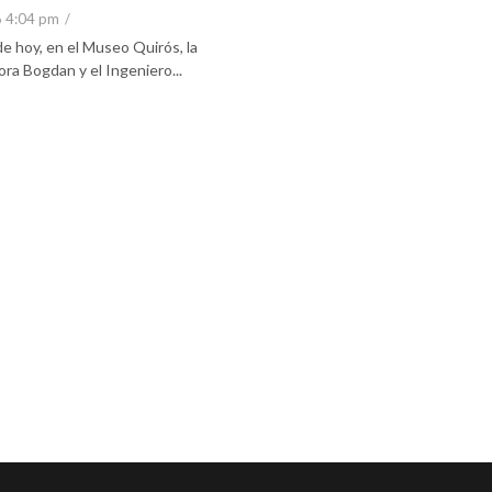
6 4:04 pm
/
e hoy, en el Museo Quirós, la
ra Bogdan y el Ingeniero...