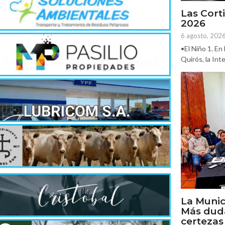
Las Corti
2026
6 agosto, 202
•El Niño 1. En
Quirós, la In
La Munic
Más dud
certezas