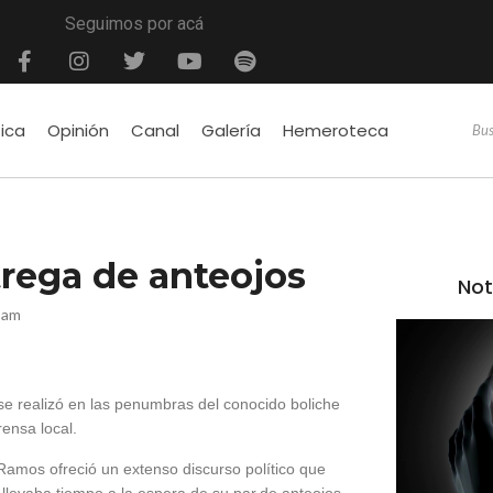
Seguimos por acá
tica
Opinión
Canal
Galería
Hemeroteca
trega de anteojos
Not
6 am
 se realizó en las penumbras del conocido boliche
rensa local.
Ramos ofreció un extenso discurso político que
llevaba tiempo a la espera de su par.de anteojos.