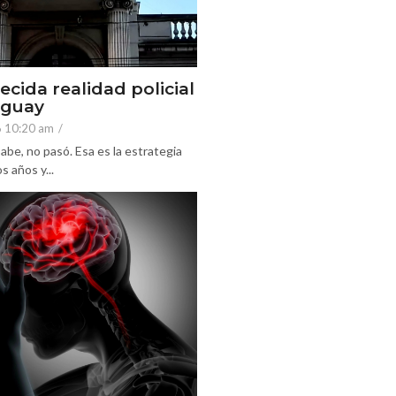
ecida realidad policial
eguay
6 10:20 am
/
abe, no pasó. Esa es la estrategia
 años y...