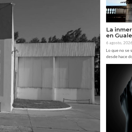
La inmer
en Gual
6 agosto, 202
Lo que no se s
desde hace dos