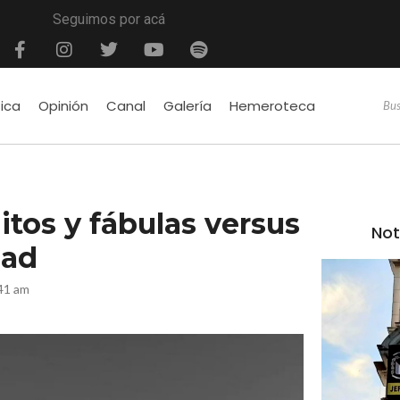
Seguimos por acá
tica
Opinión
Canal
Galería
Hemeroteca
Mitos y fábulas versus
Not
dad
41 am