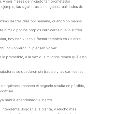
si. A seis meses de iniciado tan prometedor
ejemplo, las siguientes son algunas realidades de
 máximo de tres días por semana, cuando no menos.
te o malo por los propios carniceros que lo sufren.
robar, hoy han vuelto a faenar también en Galarza.
ú no volvieron, ni piensan volver.
de lo prometido, a la vez que muchos temen qué esto
ajadores se quedaron sin trabajo y las carnicerías
e de quienes conocen el negocio resulta en pérdida,
conozcan.
 ya habría abandonado el barco.
e la Intendente Bogdan a la planta, y mucho más