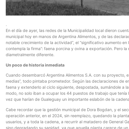
.
En el día de ayer, las redes de la Municipalidad local dieron cuenta
municipal hoy en manos de Argentina Alimentos, y de las declaracio
notable crecimiento de la actividad”, el “significativo aumento en 
contempla la firma”: faena porcina y ovina a exportación. Pero l
diametralmente diferente.
Un poco de historia inmediata
Cuando desembarcó Argentina Alimentos S.A. con su proyecto, el 
medias”, todo pintaba prometedor. Según las declaraciones de ento
faena y extenderlo al ciclo siguiente, despostada, sumándole a la
modo, no solo iban a ocupar los 44 puestos de trabajo que tenía l
vez que harían de Gualeguay un importante eslabón de la cadena 
Cabe recordar que la gestión municipal de Dora Bogdan, y el secr
operación anterior, en el 2024, sin reemplazo, quedando la planta
usuarios, y a toda la cadena, a recurrir al matadero de General G
sino degradando su sanidad, ya que aquella planta carece de un se