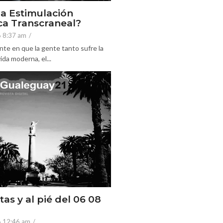
la Estimulación
a Transcraneal?
6 8:37 am
/
nte en que la gente tanto sufre la
ida moderna, el...
tas y al pié del 06 08
6 12:46 am
/