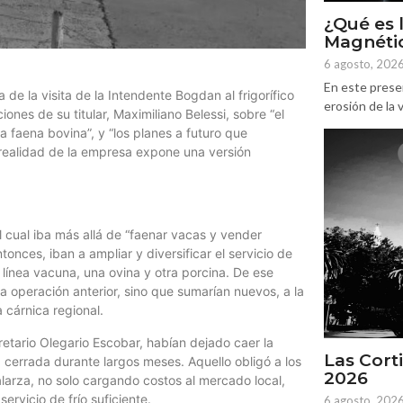
¿Qué es 
Magnétic
6 agosto, 202
En este prese
 de la visita de la Intendente Bogdan al frigorífico
erosión de la v
nes de su titular, Maximiliano Belessi, sobre “el
la faena bovina”, y “los planes a futuro que
a realidad de la empresa expone una versión
cual iba más allá de “faenar vacas y vender
nces, iban a ampliar y diversificar el servicio de
 línea vacuna, una ovina y otra porcina. De ese
a operación anterior, sino que sumarían nuevos, a la
cárnica regional.
etario Olegario Escobar, habían dejado caer la
Las Corti
 cerrada durante largos meses. Aquello obligó a los
2026
alarza, no solo cargando costos al mercado local,
rvicio de frío suficiente.
6 agosto, 202