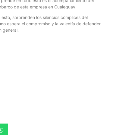
sorprende en todo esto es el acompañamiento del
esembarco de esta empresa en Gualeguay.
 esto, sorprenden los silencios cómplices del
uno espera el compromiso y la valentía de defender
n general.