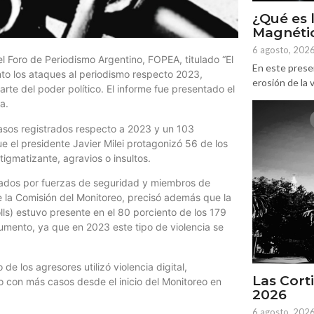
¿Qué es 
Magnétic
6 agosto, 202
l Foro de Periodismo Argentino, FOPEA, titulado “El
En este prese
nto los ataques al periodismo respecto 2023,
erosión de la v
rte del poder político. El informe fue presentado el
a.
casos registrados respecto a 2023 y un 103
 el presidente Javier Milei protagonizó 56 de los
igmatizante, agravios o insultos.
trados por fuerzas de seguridad y miembros de
de la Comisión del Monitoreo, precisó además que la
olls) estuvo presente en el 80 porciento de los 179
umento, ya que en 2023 este tipo de violencia se
e los agresores utilizó violencia digital,
Las Corti
 con más casos desde el inicio del Monitoreo en
2026
6 agosto, 202