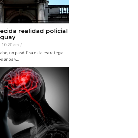
ecida realidad policial
eguay
6 10:20 am
/
abe, no pasó. Esa es la estrategia
 años y...