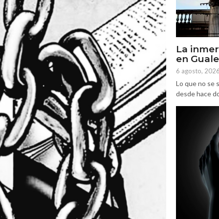
La inmer
en Gual
6 agosto, 202
Lo que no se s
desde hace dos