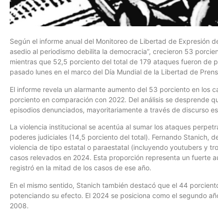
Según el informe anual del Monitoreo de Libertad de Expresión de
asedio al periodismo debilita la democracia”, crecieron 53 porcie
mientras que 52,5 porciento del total de 179 ataques fueron de pa
pasado lunes en el marco del Día Mundial de la Libertad de Prens
El informe revela un alarmante aumento del 53 porciento en los 
porciento en comparación con 2022. Del análisis se desprende que
episodios denunciados, mayoritariamente a través de discurso est
La violencia institucional se acentúa al sumar los ataques perpe
poderes judiciales (14,5 porciento del total). Fernando Stanich, 
violencia de tipo estatal o paraestatal (incluyendo youtubers y tr
casos relevados en 2024. Esta proporción representa un fuerte a
registró en la mitad de los casos de ese año.
En el mismo sentido, Stanich también destacó que el 44 porciento d
potenciando su efecto. El 2024 se posiciona como el segundo año
2008.