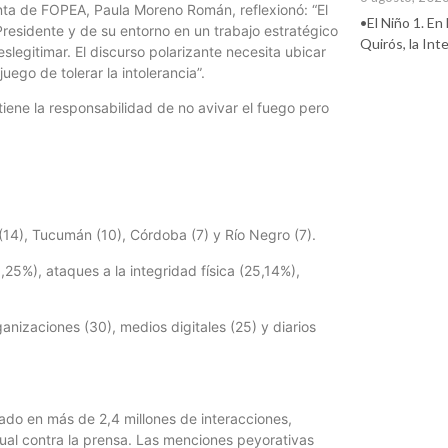
enta de FOPEA, Paula Moreno Román, reflexionó: “El
•El Niño 1. En
Presidente y de su entorno en un trabajo estratégico
Quirós, la In
legitimar. El discurso polarizante necesita ubicar
ego de tolerar la intolerancia”.
iene la responsabilidad de no avivar el fuego pero
14), Tucumán (10), Córdoba (7) y Río Negro (7).
25%), ataques a la integridad física (25,14%),
ganizaciones (30), medios digitales (25) y diarios
do en más de 2,4 millones de interacciones,
rtual contra la prensa. Las menciones peyorativas