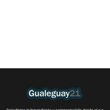
Billeteras virtuales: 7 de cada 10 jóvenes
gualeyos se atrasan
4 agosto, 2026 11:16 pm
/
En Entre Ríos, la mora juvenil en billeteras virtuales y tarjetas de
crédito no bancarias alcanzó...
Periodismo independiente y comprometido desde el sur