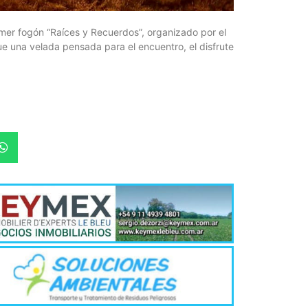
¿Qué es 
Magnétic
mer fogón “Raíces y Recuerdos”, organizado por el
6 agosto, 202
e una velada pensada para el encuentro, el disfrute
En este prese
erosión de la v
Las Corti
2026
6 agosto, 202
•El Niño 1. En