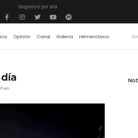
Seguimos por acá
tica
Opinión
Canal
Galería
Hemeroteca
 día
Not
58 am