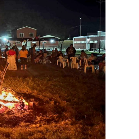
La inmer
en Gual
6 agosto, 202
Lo que no se s
desde hace dos