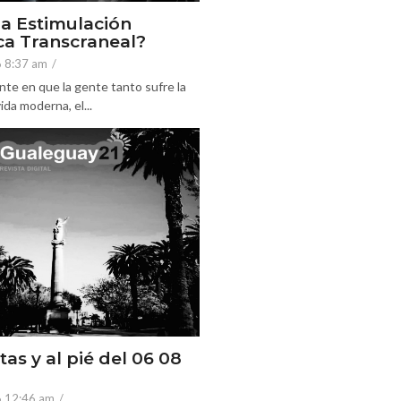
la Estimulación
a Transcraneal?
6 8:37 am
/
nte en que la gente tanto sufre la
ida moderna, el...
tas y al pié del 06 08
6 12:46 am
/