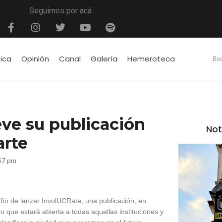
Seguimos por acá
tica
Opinión
Canal
Galería
Hemeroteca
ve su publicación
Not
arte
57 pm
ío de lanzar InvolUCRate, una publicación, en
no que estará abierta a todas aquellas instituciones y