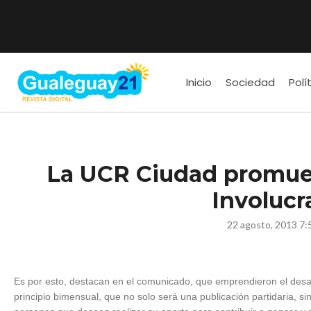
Inicio
Sociedad
Polí
La UCR Ciudad promue
Involucr
22 agosto, 2013 7:
Es por esto, destacan en el comunicado, que emprendieron el desaf
principio bimensual, que no solo será una publicación partidaria, si