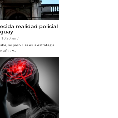
ecida realidad policial
eguay
6 10:20 am
/
abe, no pasó. Esa es la estrategia
 años y...