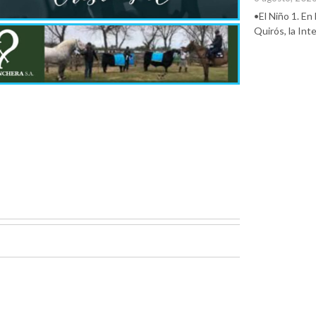
•El Niño 1. En
Quirós, la In