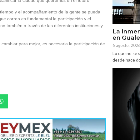
lanificar la ciudad que queremos en el futuro.
l tiempo y el acompañamiento de la gente se pueda
ue corren es fundamental la participación y el
ino también a través de las diferentes instituciones y
La inmer
en Gual
 cambiar para mejor, es necesaria la participación de
6 agosto, 202
Lo que no se s
desde hace dos