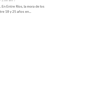
6 1:06 am
/
En Entre Ríos, la mora de los
re 18 y 25 años en...