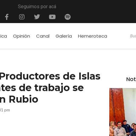
Seguimos por acá
tica
Opinión
Canal
Galería
Hemeroteca
Productores de Islas
Not
es de trabajo se
on Rubio
31 pm