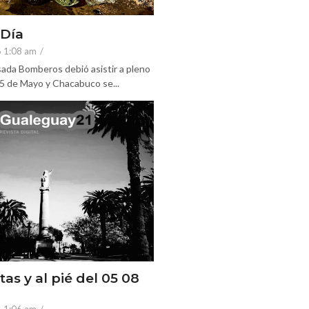
 Día
6 1:08 am
/
ada Bomberos debió asistir a pleno
25 de Mayo y Chacabuco se...
tas y al pié del 05 08