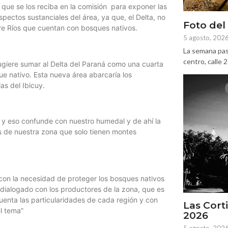
 que se los reciba en la comisión para exponer las
spectos sustanciales del área, ya que, el Delta, no
Foto del
tre Ríos que cuentan con bosques nativos.
5 agosto, 202
La semana pas
centro, calle 
sugiere sumar al Delta del Paraná como una cuarta
ue nativo. Esta nueva área abarcaría los
as del Ibicuy.
 y eso confunde con nuestro humedal y de ahí la
s de nuestra zona que solo tienen montes
 con la necesidad de proteger los bosques nativos
o dialogado con los productores de la zona, que es
uenta las particularidades de cada región y con
Las Corti
l tema”
2026