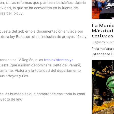
n, sin las reformas que plantean los isleños, dejaría
tividad, la que se ha convertido en la fuente de
as del Ibicuy.
La Munic
Más dud
espuesta del gobierno a documentación enviada por
certezas
 de la ley Bonasso sin la inclusión de arroyos, ríos y
5 agosto, 202
En la mañana d
Intendente Do
ponen una IV Región, a las
tres existentes ya
esta, que aspiran denominarla Delta del Paraná,
mante, Victoria y la totalidad del departamento
us arroyos y ríos.
, de los humedales que comprende casi toda la zona
yecto de ley.”