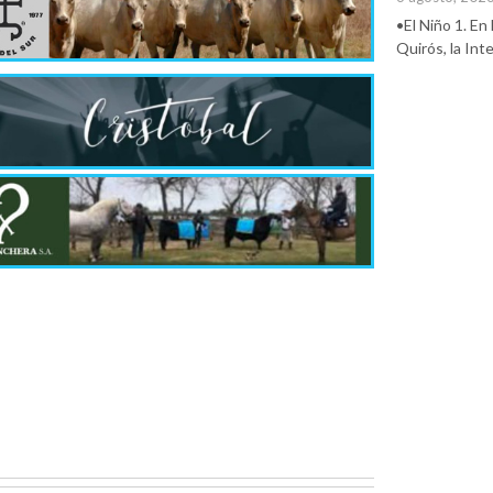
•El Niño 1. En
Quirós, la In