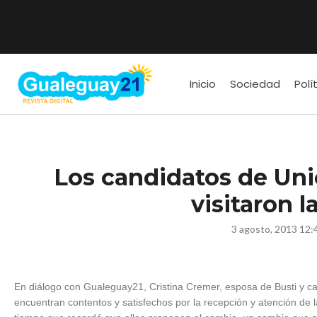
Inicio
Sociedad
Polí
Los candidatos de Uni
visitaron l
3 agosto, 2013 12:
En diálogo con Gualeguay21, Cristina Cremer, esposa de Busti y c
encuentran contentos y satisfechos por la recepción y atención de