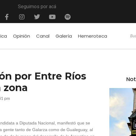
Seguimos por acá
tica
Opinión
Canal
Galería
Hemeroteca
ón por Entre Ríos
Not
a zona
41 pm
andidata a Diputada Nacional, manifestó que se
 la gente tanto de Galarza como de Gualeguay, al