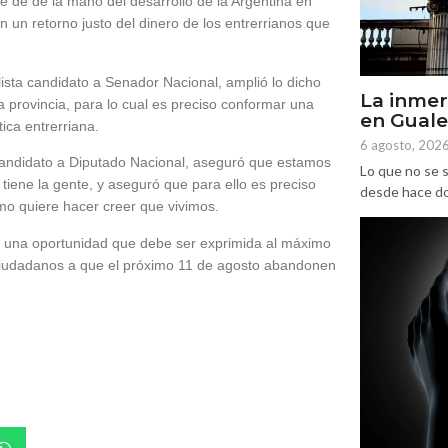
 de de la mano del desarrollo de la Argentina en
n un retorno justo del dinero de los entrerrianos que
lista candidato a Senador Nacional, amplió lo dicho
La inmer
 provincia, para lo cual es preciso conformar una
en Gual
ica entrerriana.
6 agosto, 202
candidato a Diputado Nacional, aseguró que estamos
Lo que no se s
iene la gente, y aseguró que para ello es preciso
desde hace dos
smo quiere hacer creer que vivimos.
 es una oportunidad que debe ser exprimida al máximo
s ciudadanos a que el próximo 11 de agosto abandonen