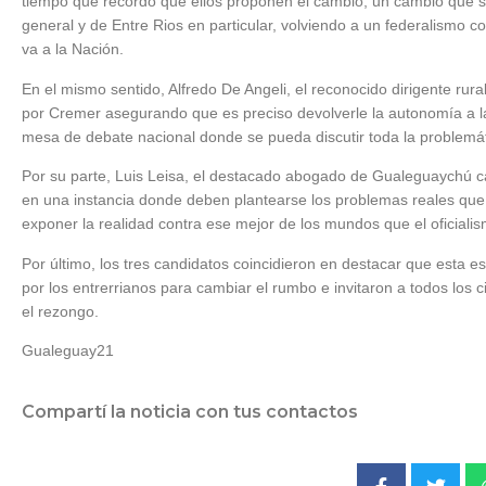
tiempo que recordó que ellos proponen el cambio, un cambio que se
general y de Entre Rios en particular, volviendo a un federalismo co
va a la Nación.
En el mismo sentido, Alfredo De Angeli, el reconocido dirigente rura
por Cremer asegurando que es preciso devolverle la autonomía a la
mesa de debate nacional donde se pueda discutir toda la problemát
Por su parte, Luis Leisa, el destacado abogado de Gualeguaychú 
en una instancia donde deben plantearse los problemas reales que t
exponer la realidad contra ese mejor de los mundos que el oficiali
Por último, los tres candidatos coincidieron en destacar que esta
por los entrerrianos para cambiar el rumbo e invitaron a todos lo
el rezongo.
Gualeguay21
Compartí la noticia con tus contactos