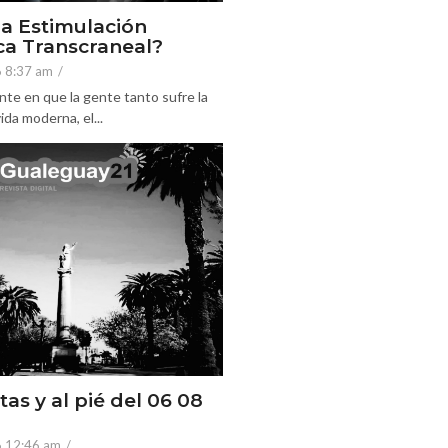
la Estimulación
a Transcraneal?
6 8:37 am
/
nte en que la gente tanto sufre la
ida moderna, el...
tas y al pié del 06 08
6 12:46 am
/