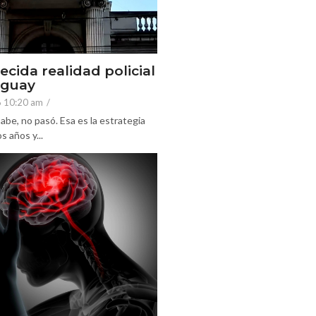
ecida realidad policial
eguay
6 10:20 am
/
abe, no pasó. Esa es la estrategia
 años y...