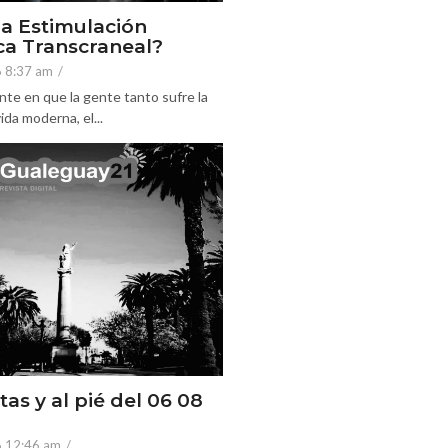
la Estimulación
a Transcraneal?
6 8:37 am
/
nte en que la gente tanto sufre la
ida moderna, el...
tas y al pié del 06 08
6 12:46 am
/