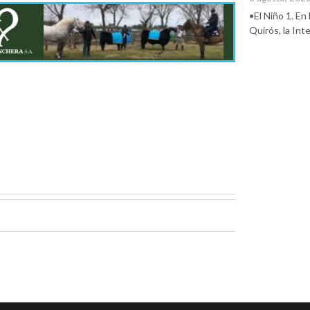
•El Niño 1. En
Quirós, la In