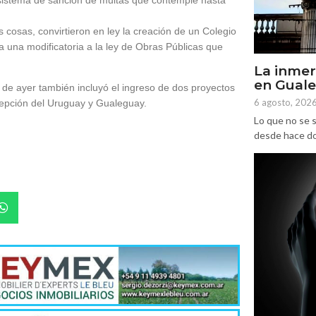
cosas, convirtieron en ley la creación de un Colegio
 a una modificatoria a la ley de Obras Públicas que
La inmer
en Gual
de ayer también incluyó el ingreso de dos proyectos
6 agosto, 202
cepción del Uruguay y Gualeguay.
Lo que no se s
desde hace dos