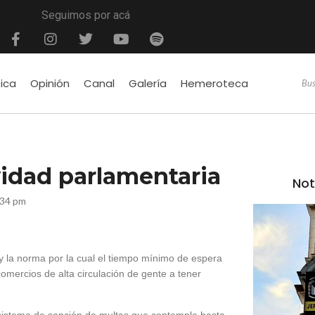
Seguimos por acá
tica
Opinión
Canal
Galería
Hemeroteca
vidad parlamentaria
Not
:34 pm
y la norma por la cual el tiempo mínimo de espera
comercios de alta circulación de gente a tener
 sistema de sanción de multas que contemple hasta