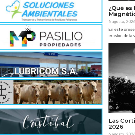
¿Qué es 
Magnétic
6 agosto, 202
En este prese
erosión de la v
Las Corti
2026
6 agosto, 202