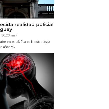
ecida realidad policial
eguay
6 10:20 am
/
abe, no pasó. Esa es la estrategia
 años y...