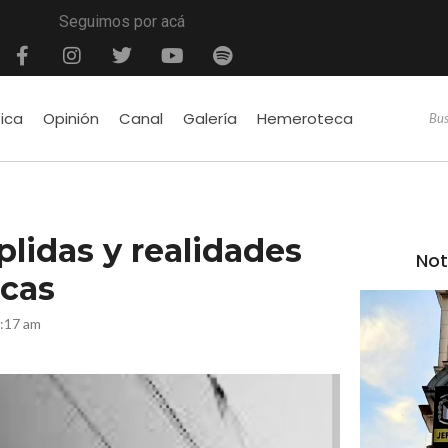
Seguimos por acá
tica
Opinión
Canal
Galería
Hemeroteca
lidas y realidades
Not
icas
2:17 am