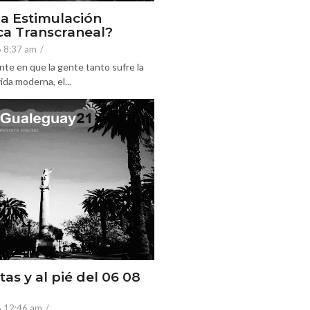
la Estimulación
a Transcraneal?
6 8:37 am
/
nte en que la gente tanto sufre la
ida moderna, el...
tas y al pié del 06 08
6 12:46 am
/