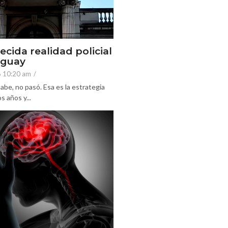
ecida realidad policial
eguay
6 10:20 am
/
abe, no pasó. Esa es la estrategia
 años y...