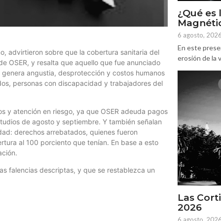
¿Qué es 
Magnétic
6 agosto, 202
En este prese
o, advirtieron sobre que la cobertura sanitaria del
erosión de la v
 de OSER, y resalta que aquello que fue anunciado
oy genera angustia, desprotección y costos humanos
lados, personas con discapacidad y trabajadores del
gos y atención en riesgo, ya que OSER adeuda pagos
studios de agosto y septiembre. Y también señalan
idad: derechos arrebatados, quienes fueron
rtura al 100 porciento que tenían. En base a esto
ación.
 las falencias descriptas, y que se restablezca un
Las Corti
2026
6 agosto, 202