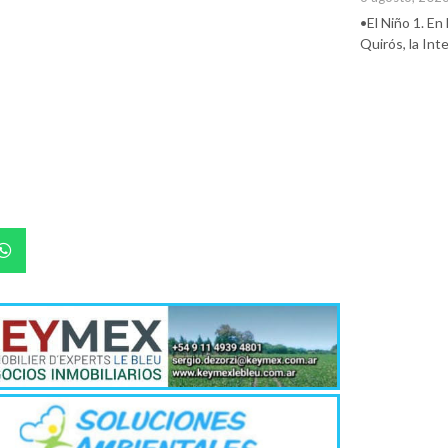
•El Niño 1. En
Quirós, la In