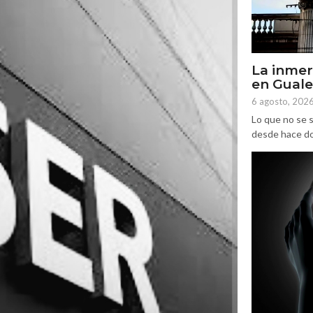
La inmer
en Gual
6 agosto, 202
Lo que no se s
desde hace dos