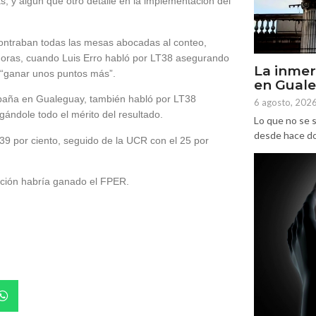
as, y algún que otro detalle en la implementación del
ontraban todas las mesas abocadas al conteo,
 horas, cuando Luis Erro habló por LT38 asegurando
La inmer
 “ganar unos puntos más”.
en Gual
mpaña en Gualeguay, también habló por LT38
6 agosto, 202
ándole todo el mérito del resultado.
Lo que no se s
desde hace dos
9 por ciento, seguido de la UCR con el 25 por
nción habría ganado el FPER.