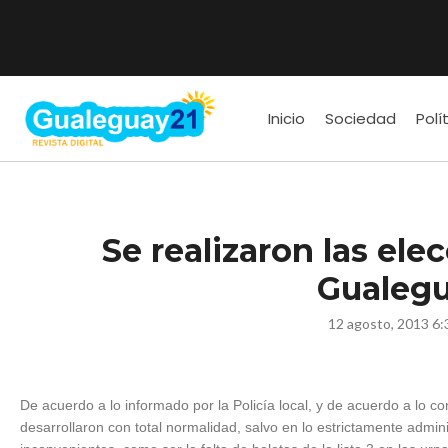
Inicio
Sociedad
Polí
Se realizaron las el
Gualeg
12 agosto, 2013 6:
De acuerdo a lo informado por la Policía local, y de acuerdo a lo co
desarrollaron con total normalidad, salvo en lo estrictamente admini