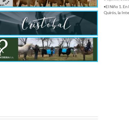
•El Niño 1. En
Quirós, la In