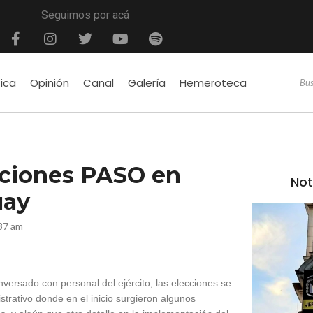
Seguimos por acá
tica
Opinión
Canal
Galería
Hemeroteca
ecciones PASO en
Not
uay
37 am
nversado con personal del ejército, las elecciones se
strativo donde en el inicio surgieron algunos