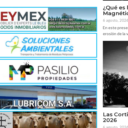
¿Qué es 
Magnétic
6 agosto, 202
En este prese
erosión de la v
Las Corti
2026
6 agosto, 202