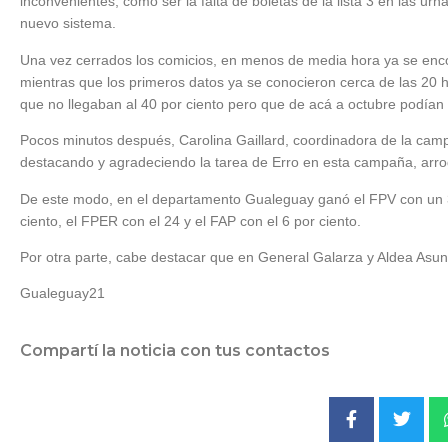
inconvenientes, como ser la falta de boletas de la lista 3 en las urn
nuevo sistema.
Una vez cerrados los comicios, en menos de media hora ya se enc
mientras que los primeros datos ya se conocieron cerca de las 20
que no llegaban al 40 por ciento pero que de acá a octubre podían
Pocos minutos después, Carolina Gaillard, coordinadora de la ca
destacando y agradeciendo la tarea de Erro en esta campaña, arrog
De este modo, en el departamento Gualeguay ganó el FPV con un 3
ciento, el FPER con el 24 y el FAP con el 6 por ciento.
Por otra parte, cabe destacar que en General Galarza y Aldea Asu
Gualeguay21
Compartí la noticia con tus contactos