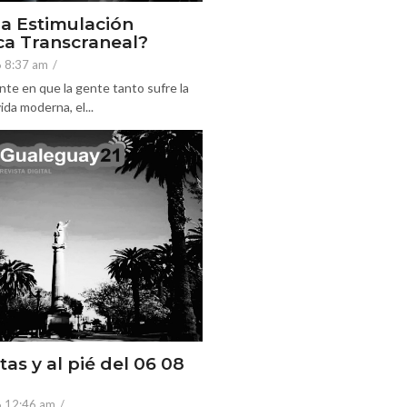
la Estimulación
a Transcraneal?
6 8:37 am
/
nte en que la gente tanto sufre la
ida moderna, el...
tas y al pié del 06 08
6 12:46 am
/