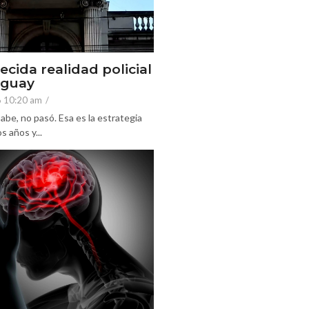
ecida realidad policial
eguay
6 10:20 am
/
abe, no pasó. Esa es la estrategia
 años y...